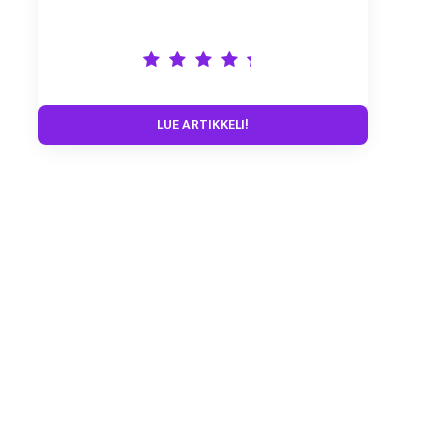
LUE ARTIKKELI!