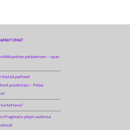
TAPAHTUMAT
 kolikkopelien pelaamisen – opas
m löytää parhaat
kset puolestasi – Pelaa
in!
 luotettava?
si Pragmatic playn uudessa
elissä!