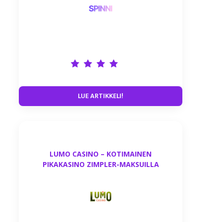
LUE ARTIKKELI!
LUMO CASINO – KOTIMAINEN
PIKAKASINO ZIMPLER-MAKSUILLA