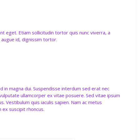
 eget. Etiam sollicitudin tortor quis nunc viverra, a
augue id, dignissim tortor.
Sed in magna dui. Suspendisse interdum sed erat nec
 vulputate ullamcorper ex vitae posuere. Sed vitae ipsum
us. Vestibulum quis iaculis sapien. Nam ac metus
n ex suscipit rhoncus.