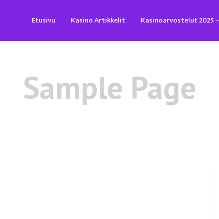
Etusivu
Kasino Artikkelit
Kasinoarvostelut 2025 –
Sample Page