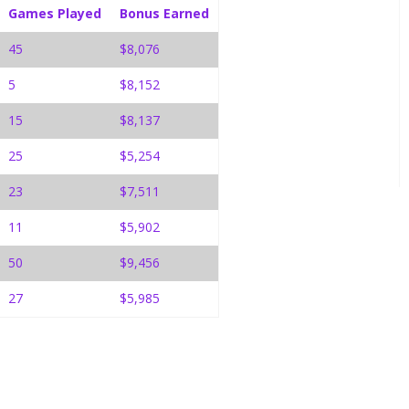
Games Played
Bonus Earned
45
$8,076
5
$8,152
15
$8,137
25
$5,254
23
$7,511
11
$5,902
50
$9,456
27
$5,985