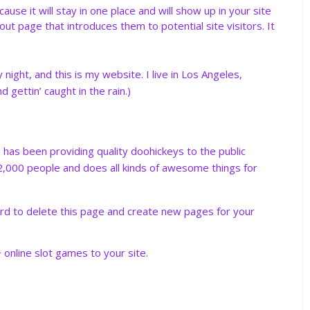
ause it will stay in one place and will show up in your site
ut page that introduces them to potential site visitors. It
night, and this is my website. I live in Los Angeles,
 gettin’ caught in the rain.)
as been providing quality doohickeys to the public
2,000 people and does all kinds of awesome things for
d to delete this page and create new pages for your
 online slot games to your site.