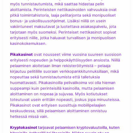
myös tunnistautumista, mikä saattaa hidastaa pelin
aloittamista. Perinteisten nettikasinoiden vahvuuksia ovat
pitkä toimintahistoria, laaja pelitarjonta sekä monipuoliset
bonus- ja uskollisuusohjelmat. Lisäksi niillä on usein
vakiintuneet maksutavat ja luotettava asiakaspalvelu, jota
tarjotaan myös suomeksi. Perinteiset nettikasinot sopivat
erityisesti niille, jotka haluavat turvallisen ja monipuolisen
kasinokokemuksen.
Pikakasinot
ovat nousseet viime vuosina suureen suosioon
erityisesti nopeuden ja helppokäyttöisyyden ansiosta. Niillä
pelaaminen aloitetaan ilman rekisteröitymistä – pelaaja
kirjautuu pelitilille suoraan verkkopankkitunnuksillaan, mikä
nopeuttaa sekä tunnistautumista että talletuksia
huomattavasti. Pikakasinoilla pelivalikoima voi olla hieman
suppeampi kuin perinteisillä kasinoilla, mutta pelaamisen
aloittaminen on nopeaa ja sujuvaa. Myös kotiutukset
toteutuvat usein erittäin nopeasti, joskus jopa minuuteissa.
Pikakasinot ovat erityisen suosittuja mobiilipelaajien
keskuudessa, sillä pelaamisen aloittaminen onnistuu
hetkessä missä vain.
Kryptokasinot
tarjoavat pelaamisen kryptovaluutoilla, kuten