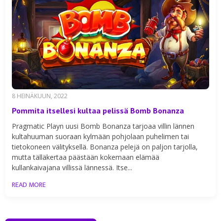
8 HEINÄKUUN, 2022
Pommita itsellesi kultaa pelissä Bomb Bonanza
Pragmatic Playn uusi Bomb Bonanza tarjoaa villin lännen
kultahuuman suoraan kylmään pohjolaan puhelimen tai
tietokoneen välityksellä. Bonanza pelejä on paljon tarjolla,
mutta tälläkertaa päästään kokemaan elämää
kullankaivajana villissä lännessä. Itse...
READ MORE