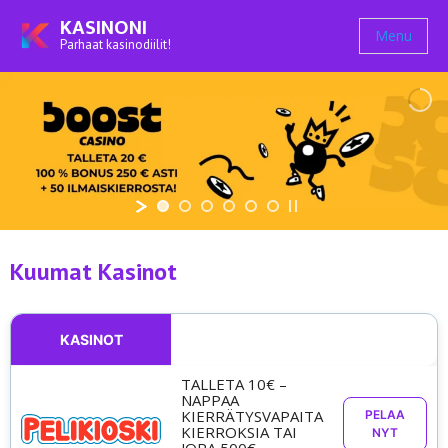
KASINONI
Menu
Parhaat kasinodiilit!
Kuumat Kasinot
KASINOT
TALLETA 10€ –
NAPPAA
KIERRÄTYSVAPAITA
PELAA
KIERROKSIA TAI
NYT