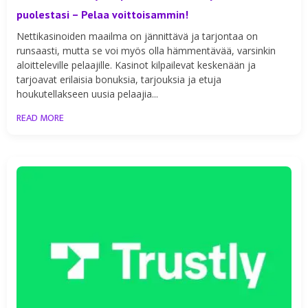
puolestasi – Pelaa voittoisammin!
Nettikasinoiden maailma on jännittävä ja tarjontaa on
runsaasti, mutta se voi myös olla hämmentävää, varsinkin
aloitteleville pelaajille. Kasinot kilpailevat keskenään ja
tarjoavat erilaisia bonuksia, tarjouksia ja etuja
houkutellakseen uusia pelaajia...
READ MORE