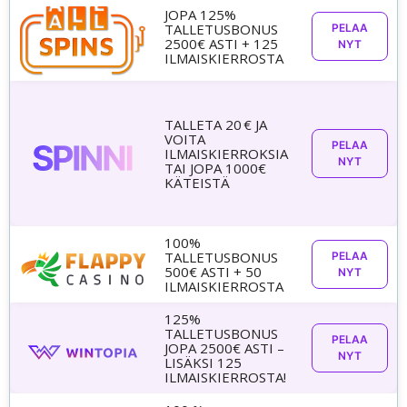
JOPA 125%
TALLETUSBONUS
PELAA
2500€ ASTI + 125
NYT
ILMAISKIERROSTA
TALLETA 20 € JA
VOITA
PELAA
ILMAISKIERROKSIA
NYT
TAI JOPA 1000€
KÄTEISTÄ
100%
TALLETUSBONUS
PELAA
500€ ASTI + 50
NYT
ILMAISKIERROSTA
125%
TALLETUSBONUS
PELAA
JOPA 2500€ ASTI –
NYT
LISÄKSI 125
ILMAISKIERROSTA!