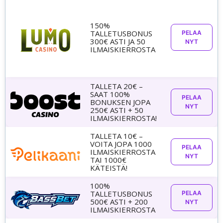
150%
TALLETUSBONUS
PELAA
300€ ASTI JA 50
NYT
ILMAISKIERROSTA
TALLETA 20€ –
SAAT 100%
PELAA
BONUKSEN JOPA
NYT
250€ ASTI + 50
ILMAISKIERROSTA!
TALLETA 10€ –
VOITA JOPA 1000
PELAA
ILMAISKIERROSTA
NYT
TAI 1000€
KÄTEISTÄ!
100%
TALLETUSBONUS
PELAA
500€ ASTI + 200
NYT
ILMAISKIERROSTA