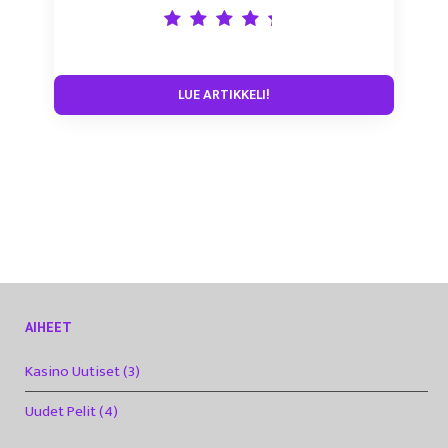
LUE ARTIKKELI!
AIHEET
Kasino Uutiset
(3)
Uudet Pelit
(4)