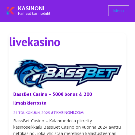
KASINONI
Menu
Parhaat kasinodiilit!
livekasino
BassBet Casino – 500€ bonus & 200
ilmaiskierrosta
BY
KASINONI.COM
24 TOUKOKUUN, 2025
BassBet Casino – Kalanruodolla piirretty
kasinoseikkailu BassBet Casino on vuonna 2024 avattu
nettikasino, joka yhdistää merellisen kalastusteeman