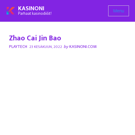
KASINONI
Menu
Parhaat kasinodiilit!
Zhao Cai Jin Bao
PLAYTECH
by
KASINONI.COM
23 KESÄKUUN, 2022