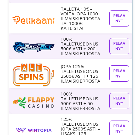
TALLETA 10€ –
VOITA JOPA 1000
PELAA
ILMAISKIERROSTA
NYT
TAI 1000€
KÄTEISTÄ!
100%
TALLETUSBONUS
PELAA
500€ ASTI + 200
NYT
ILMAISKIERROSTA
JOPA 125%
TALLETUSBONUS
PELAA
2500€ ASTI + 125
NYT
ILMAISKIERROSTA
100%
TALLETUSBONUS
PELAA
500€ ASTI + 50
NYT
ILMAISKIERROSTA
125%
TALLETUSBONUS
PELAA
JOPA 2500€ ASTI –
NYT
LISÄKSI 125