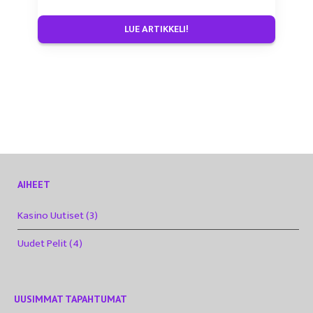
LUE ARTIKKELI!
AIHEET
Kasino Uutiset
(3)
Uudet Pelit
(4)
UUSIMMAT TAPAHTUMAT