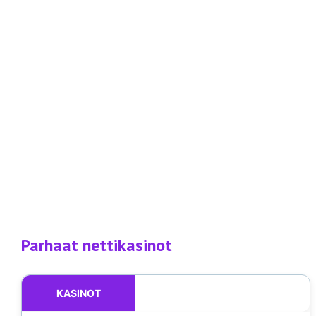
Parhaat nettikasinot
KASINOT