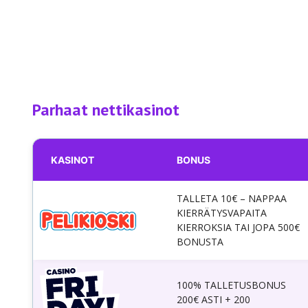
Parhaat nettikasinot
KASINOT
BONUS
TALLETA 10€ – NAPPAA
KIERRÄTYSVAPAITA
KIERROKSIA TAI JOPA 500€
BONUSTA
100% TALLETUSBONUS
200€ ASTI + 200