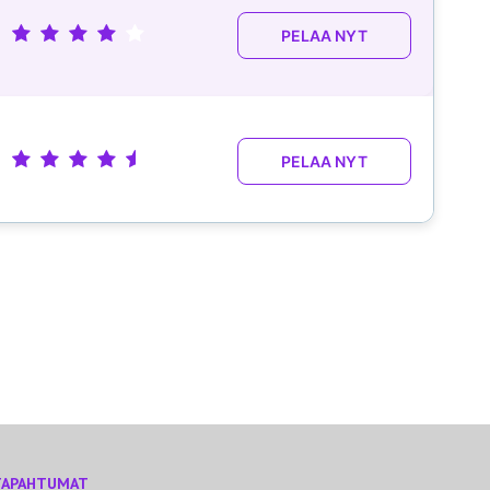
PELAA NYT
PELAA NYT
TAPAHTUMAT