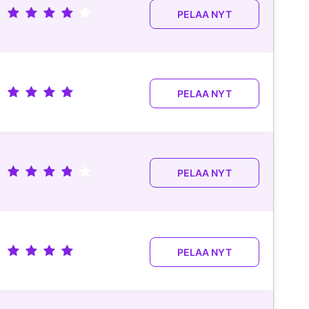
PELAA NYT
PELAA NYT
PELAA NYT
PELAA NYT