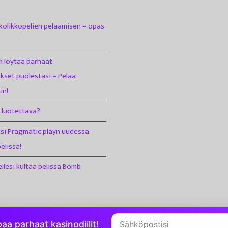
 kolikkopelien pelaamisen – opas
m löytää parhaat
kset puolestasi – Pelaa
in!
 luotettava?
si Pragmatic playn uudessa
elissä!
llesi kultaa pelissä Bomb
aa parhaat kasinodiilit!