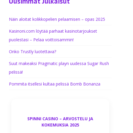
Uusimmat Julkaisut
Näin aloitat kolikkopelien pelaamisen – opas 2025
Kasinoni.com löytää parhaat kasinotarjoukset
puolestasi – Pelaa voittoisammin!
Onko Trustly luotettava?
Suut makeaksi Pragmatic playn uudessa Sugar Rush
pelissä!
Pommita itsellesi kultaa pelissä Bomb Bonanza
SPINNI CASINO – ARVOSTELU JA
KOKEMUKSIA 2025