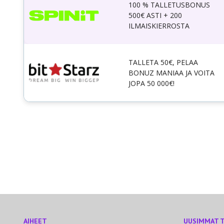
100 % TALLETUSBONUS
500€ ASTI + 200
ILMAISKIERROSTA
TALLETA 50€, PELAA
BONUZ MANIAA JA VOITA
JOPA 50 000€!
AIHEET
UUSIMMAT 