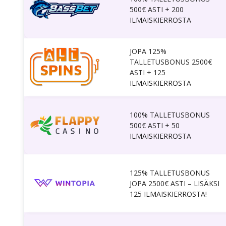
500€ ASTI + 200
ILMAISKIERROSTA
JOPA 125%
TALLETUSBONUS 2500€
ASTI + 125
ILMAISKIERROSTA
100% TALLETUSBONUS
500€ ASTI + 50
ILMAISKIERROSTA
125% TALLETUSBONUS
JOPA 2500€ ASTI – LISÄKSI
125 ILMAISKIERROSTA!