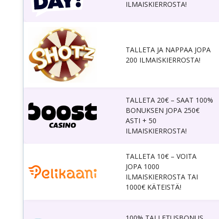
ILMAISKIERROSTA!
TALLETA JA NAPPAA JOPA
200 ILMAISKIERROSTA!
TALLETA 20€ – SAAT 100%
BONUKSEN JOPA 250€
ASTI + 50
ILMAISKIERROSTA!
TALLETA 10€ – VOITA
JOPA 1000
ILMAISKIERROSTA TAI
1000€ KÄTEISTÄ!
100% TALLETUSBONUS