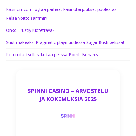
Kasinoni.com löytää parhaat kasinotarjoukset puolestasi –
Pelaa voittoisammin!
Onko Trustly luotettava?
Suut makeaksi Pragmatic playn uudessa Sugar Rush pelissä!
Pommita itsellesi kultaa pelissä Bomb Bonanza
SPINNI CASINO – ARVOSTELU
JA KOKEMUKSIA 2025