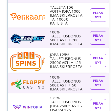
TALLETA 10€ –
VOITA JOPA 1000
PELAA
ILMAISKIERROSTA
NYT
TAI 1000€
KÄTEISTÄ!
100%
TALLETUSBONUS
PELAA
500€ ASTI + 200
NYT
ILMAISKIERROSTA
JOPA 125%
TALLETUSBONUS
PELAA
2500€ ASTI + 125
NYT
ILMAISKIERROSTA
100%
TALLETUSBONUS
PELAA
500€ ASTI + 50
NYT
ILMAISKIERROSTA
125%
TALLETUSBONUS
PELAA
JOPA 2500€ ASTI –
NYT
LISÄKSI 125