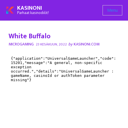
KASINONI
Menu
Parhaat kasinodiilit!
White Buffalo
MICROGAMING
by
KASINONI.COM
23 KESÄKUUN, 2022