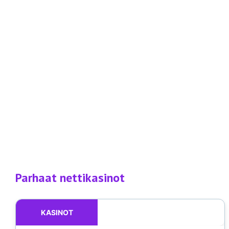
Parhaat nettikasinot
KASINOT