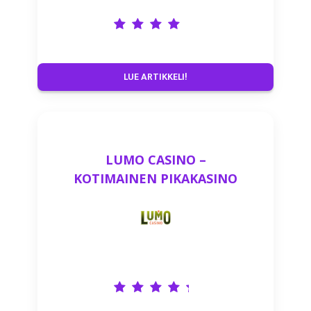
LUE ARTIKKELI!
LUMO CASINO –
KOTIMAINEN PIKAKASINO
ZIMPLER-MAKSUILLA