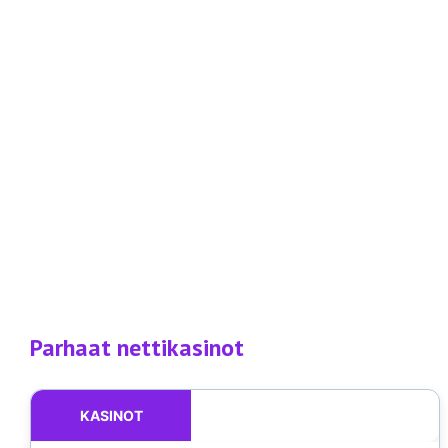
Parhaat nettikasinot
KASINOT