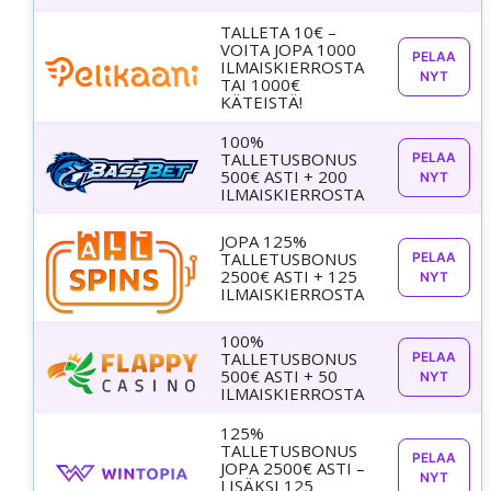
TALLETA 10€ –
VOITA JOPA 1000
PELAA
ILMAISKIERROSTA
NYT
TAI 1000€
KÄTEISTÄ!
100%
TALLETUSBONUS
PELAA
500€ ASTI + 200
NYT
ILMAISKIERROSTA
JOPA 125%
TALLETUSBONUS
PELAA
2500€ ASTI + 125
NYT
ILMAISKIERROSTA
100%
TALLETUSBONUS
PELAA
500€ ASTI + 50
NYT
ILMAISKIERROSTA
125%
TALLETUSBONUS
PELAA
JOPA 2500€ ASTI –
NYT
LISÄKSI 125