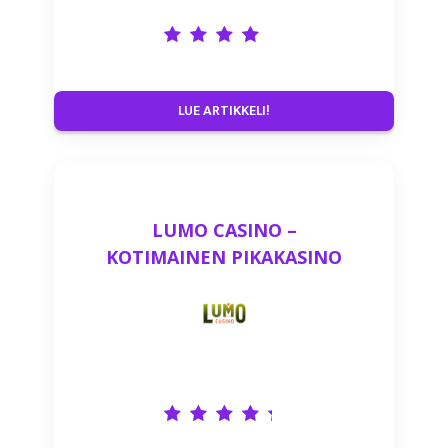
LUE ARTIKKELI!
LUMO CASINO –
KOTIMAINEN PIKAKASINO
ZIMPLER-MAKSUILLA