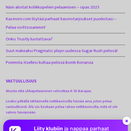
Näin aloitat kolikkopelien pelaamisen – opas 2025
Kasinoni.com löytää parhaat kasinotarjoukset puolestasi –
Pelaa voittoisammin!
Onko Trustly luotettava?
Suut makeaksi Pragmatic playn uudessa Sugar Rush pelissä!
Pommita itsellesi kultaa pelissä Bomb Bonanza
VASTUULLISUUS
Muista että uhkapelaaminen velvoittaa K-18 ikärajaa.
Lisäksi pitkällä tähtäimellä nettikasinoilla häviää aina, joten pelaa
vastuullisesti. Älä siis koskaan pelaa rahaa nettikasinoilla, mitä et ole
valmis häviämään.
×
Jos epäilet että sinulla tai läheiselläsi on uhkapeliongelma ota yhteyttä
Peluuriin
tai soita 0800 100 101.
Liity klubiin
ja nappaa parhaat