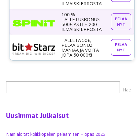
ILMAISKIERROSTA!
100 %
TALLETUSBONUS
PELAA
500€ ASTI + 200
NYT
ILMAISKIERROSTA
TALLETA 50€,
PELAA BONUZ
PELAA
MANIAA JA VOITA
NYT
JOPA 50 000€!
Etsi
Hae
Uusimmat Julkaisut
Näin aloitat kolikkopelien pelaamisen – opas 2025