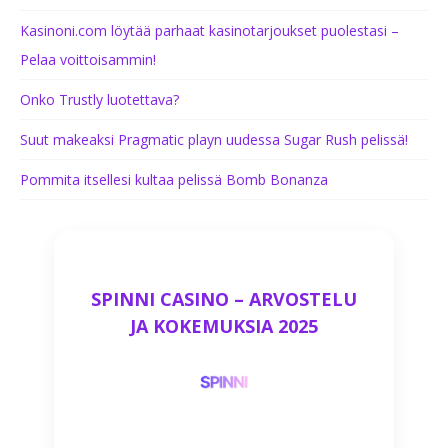
Kasinoni.com löytää parhaat kasinotarjoukset puolestasi –
Pelaa voittoisammin!
Onko Trustly luotettava?
Suut makeaksi Pragmatic playn uudessa Sugar Rush pelissä!
Pommita itsellesi kultaa pelissä Bomb Bonanza
SPINNI CASINO – ARVOSTELU
JA KOKEMUKSIA 2025