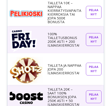
TALLETA 10€ –
NAPPAA
KIERRÄTYSVAPAITA
PELAA
KIERROKSIA TAI
NYT
JOPA 500€
BONUSTA
100%
TALLETUSBONUS
PELAA
200€ ASTI + 200
NYT
ILMAISKIERROSTA!
TALLETA JA NAPPAA
PELAA
JOPA 200
NYT
ILMAISKIERROSTA!
TALLETA 20€ –
SAAT 100%
PELAA
BONUKSEN JOPA
NYT
250€ ASTI + 50
ILMAISKIERROSTA!