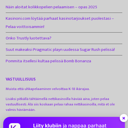
Näin aloitat kolikkopelien pelaamisen – opas 2025
Kasinoni.com löytää parhaat kasinotarjoukset puolestasi –
Pelaa voittoisammin!
Onko Trustly luotettava?
Suut makeaksi Pragmatic playn uudessa Sugar Rush pelissä!
Pommita itsellesi kultaa pelissä Bomb Bonanza
VASTUULLISUUS
Muista että uhkapelaaminen velvoittaa K-18 ikärajaa.
Lisäksi pitkällä tähtäimellä nettikasinoilla häviää aina, joten pelaa
vastuullisesti. Älä siis koskaan pelaa rahaa nettikasinoilla, mitä et ole
valmis häviämään.
×
Jos epäilet että sinulla tai läheiselläsi on uhkapeliongelma ota yhteyttä
Peluuriin
tai soita 0800 100 101.
Liity klubiin
ja nappaa parhaat