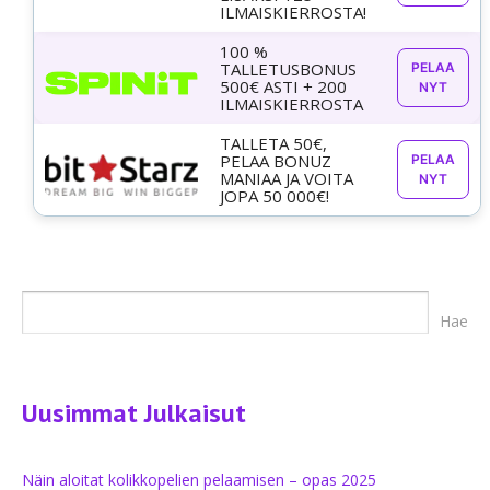
ILMAISKIERROSTA!
100 %
TALLETUSBONUS
PELAA
500€ ASTI + 200
NYT
ILMAISKIERROSTA
TALLETA 50€,
PELAA BONUZ
PELAA
MANIAA JA VOITA
NYT
JOPA 50 000€!
Etsi
Hae
Uusimmat Julkaisut
Näin aloitat kolikkopelien pelaamisen – opas 2025