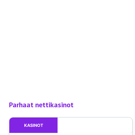
Parhaat nettikasinot
KASINOT