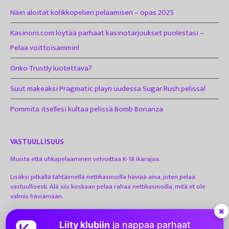
Näin aloitat kolikkopelien pelaamisen – opas 2025
Kasinoni.com löytää parhaat kasinotarjoukset puolestasi –
Pelaa voittoisammin!
Onko Trustly luotettava?
Suut makeaksi Pragmatic playn uudessa Sugar Rush pelissä!
Pommita itsellesi kultaa pelissä Bomb Bonanza
VASTUULLISUUS
Muista että uhkapelaaminen velvoittaa K-18 ikärajaa.
Lisäksi pitkällä tähtäimellä nettikasinoilla häviää aina, joten pelaa
vastuullisesti. Älä siis koskaan pelaa rahaa nettikasinoilla, mitä et ole
valmis häviämään.
×
Jos epäilet että sinulla tai läheiselläsi on uhkapeliongelma ota yhteyttä
Peluuriin
tai soita 0800 100 101.
Liity klubiin
ja nappaa parhaat