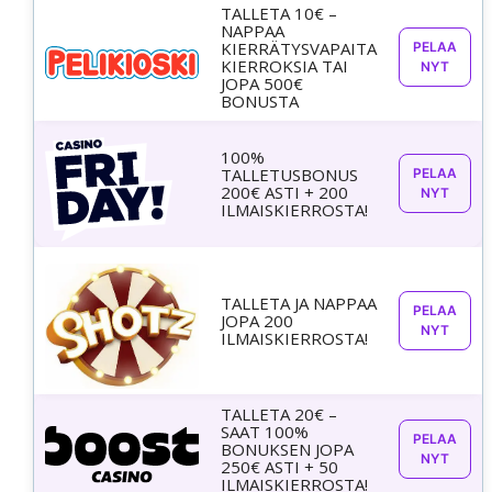
TALLETA 10€ –
NAPPAA
KIERRÄTYSVAPAITA
PELAA
KIERROKSIA TAI
NYT
JOPA 500€
BONUSTA
100%
TALLETUSBONUS
PELAA
200€ ASTI + 200
NYT
ILMAISKIERROSTA!
TALLETA JA NAPPAA
PELAA
JOPA 200
NYT
ILMAISKIERROSTA!
TALLETA 20€ –
SAAT 100%
PELAA
BONUKSEN JOPA
NYT
250€ ASTI + 50
ILMAISKIERROSTA!