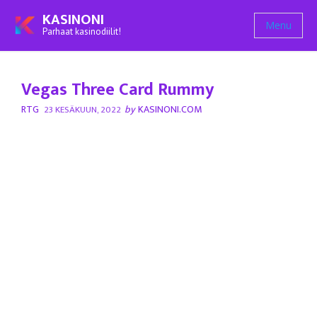
KASINONI
Menu
Parhaat kasinodiilit!
Vegas Three Card Rummy
RTG
by
KASINONI.COM
23 KESÄKUUN, 2022