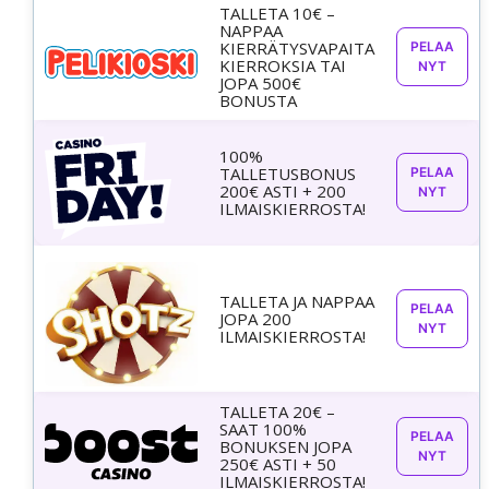
TALLETA 10€ –
NAPPAA
KIERRÄTYSVAPAITA
PELAA
KIERROKSIA TAI
NYT
JOPA 500€
BONUSTA
100%
TALLETUSBONUS
PELAA
200€ ASTI + 200
NYT
ILMAISKIERROSTA!
TALLETA JA NAPPAA
PELAA
JOPA 200
NYT
ILMAISKIERROSTA!
TALLETA 20€ –
SAAT 100%
PELAA
BONUKSEN JOPA
NYT
250€ ASTI + 50
ILMAISKIERROSTA!