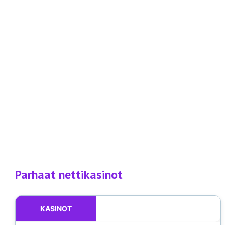
Parhaat nettikasinot
KASINOT