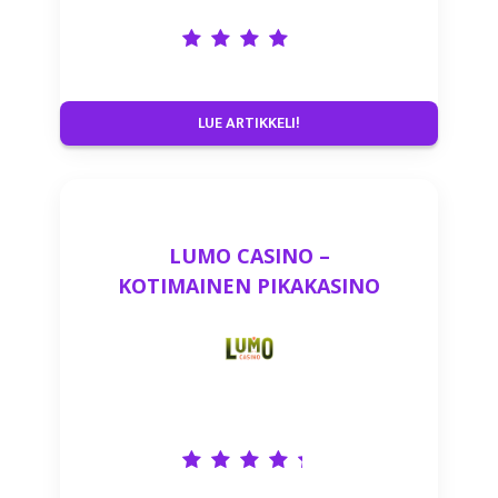
LUE ARTIKKELI!
LUMO CASINO –
KOTIMAINEN PIKAKASINO
ZIMPLER-MAKSUILLA