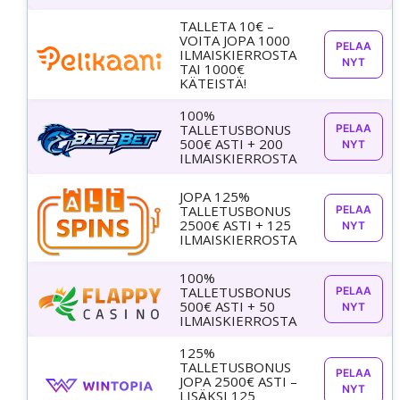
TALLETA 10€ –
VOITA JOPA 1000
PELAA
ILMAISKIERROSTA
NYT
TAI 1000€
KÄTEISTÄ!
100%
TALLETUSBONUS
PELAA
500€ ASTI + 200
NYT
ILMAISKIERROSTA
JOPA 125%
TALLETUSBONUS
PELAA
2500€ ASTI + 125
NYT
ILMAISKIERROSTA
100%
TALLETUSBONUS
PELAA
500€ ASTI + 50
NYT
ILMAISKIERROSTA
125%
TALLETUSBONUS
PELAA
JOPA 2500€ ASTI –
NYT
LISÄKSI 125