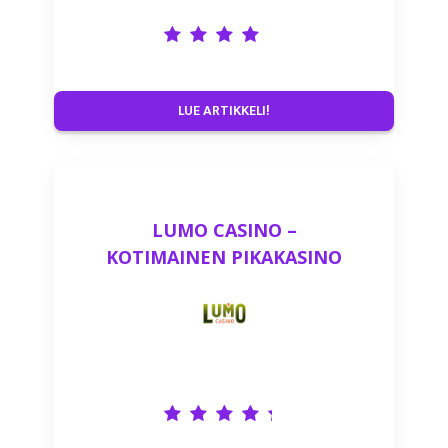
LUE ARTIKKELI!
LUMO CASINO –
KOTIMAINEN PIKAKASINO
ZIMPLER-MAKSUILLA