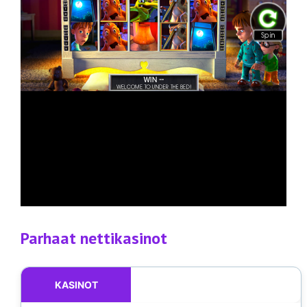
Parhaat nettikasinot
KASINOT