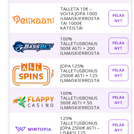
TALLETA 10€ –
VOITA JOPA 1000
PELAA
ILMAISKIERROSTA
NYT
TAI 1000€
KÄTEISTÄ!
100%
TALLETUSBONUS
PELAA
500€ ASTI + 200
NYT
ILMAISKIERROSTA
JOPA 125%
TALLETUSBONUS
PELAA
2500€ ASTI + 125
NYT
ILMAISKIERROSTA
100%
TALLETUSBONUS
PELAA
500€ ASTI + 50
NYT
ILMAISKIERROSTA
125%
TALLETUSBONUS
PELAA
JOPA 2500€ ASTI –
NYT
LISÄKSI 125