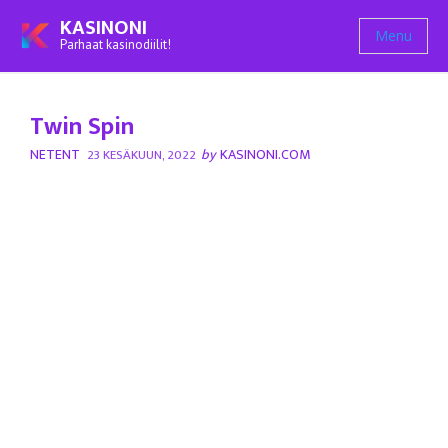
KASINONI
Menu
Parhaat kasinodiilit!
Twin Spin
NETENT
by
KASINONI.COM
23 KESÄKUUN, 2022