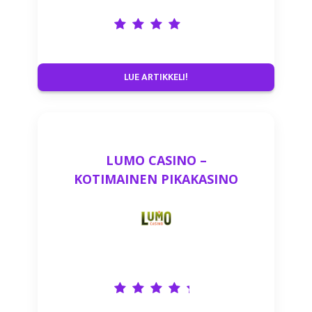
LUE ARTIKKELI!
LUMO CASINO –
KOTIMAINEN PIKAKASINO
ZIMPLER-MAKSUILLA