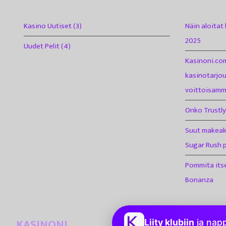
Kasino Uutiset
(3)
Näin aloitat
2025
Uudet Pelit
(4)
Kasinoni.co
kasinotarjou
voittoisamm
Onko Trustly
Suut makeak
Sugar Rush p
Pommita itse
Bonanza
KASINONI
Liity klubiin
ja napp