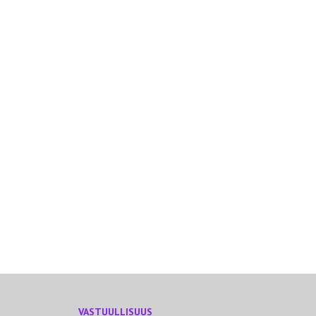
VASTUULLISUUS