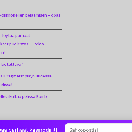
 kolikkopelien pelaamisen – opas
m löytää parhaat
kset puolestasi – Pelaa
in!
 luotettava?
si Pragmatic playn uudessa
elissä!
llesi kultaa pelissä Bomb
aa parhaat kasinodiilit!