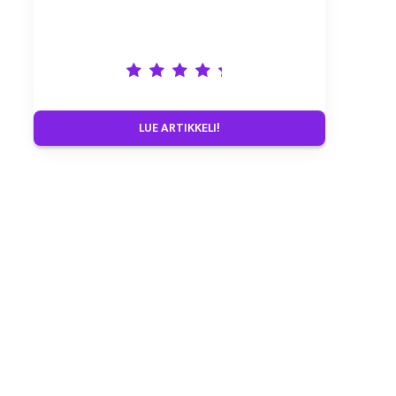
LUE ARTIKKELI!