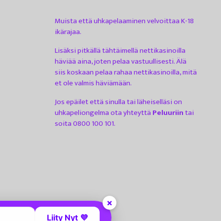
Muista että uhkapelaaminen velvoittaa K-18
ikärajaa.
Lisäksi pitkällä tähtäimellä nettikasinoilla
häviää aina, joten pelaa vastuullisesti. Älä
siis koskaan pelaa rahaa nettikasinoilla, mitä
et ole valmis häviämään.
Jos epäilet että sinulla tai läheiselläsi on
uhkapeliongelma ota yhteyttä
Peluuriin
tai
soita 0800 100 101.
×
Liity Nyt 💜