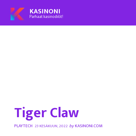
KASINONI
Parhaat kasinodiilit!
Tiger Claw
PLAYTECH
by
KASINONI.COM
23 KESÄKUUN, 2022