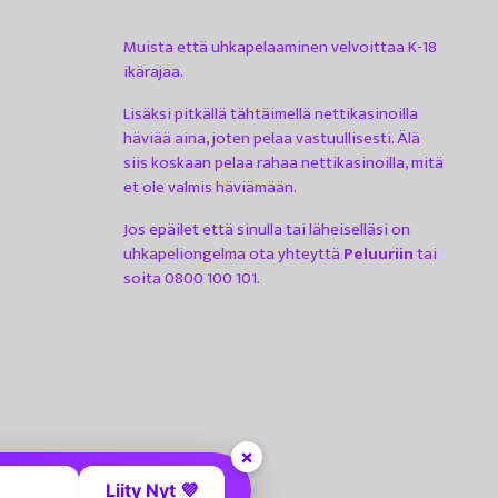
Muista että uhkapelaaminen velvoittaa K-18
ikärajaa.
Lisäksi pitkällä tähtäimellä nettikasinoilla
häviää aina, joten pelaa vastuullisesti. Älä
siis koskaan pelaa rahaa nettikasinoilla, mitä
et ole valmis häviämään.
Jos epäilet että sinulla tai läheiselläsi on
uhkapeliongelma ota yhteyttä
Peluuriin
tai
soita 0800 100 101.
×
Liity Nyt 💜