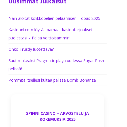
Uusimmat Julkaisut
Näin aloitat kolikkopelien pelaamisen – opas 2025
Kasinoni.com löytää parhaat kasinotarjoukset
puolestasi – Pelaa voittoisammin!
Onko Trustly luotettava?
Suut makeaksi Pragmatic playn uudessa Sugar Rush
pelissä!
Pommita itsellesi kultaa pelissä Bomb Bonanza
SPINNI CASINO – ARVOSTELU JA
KOKEMUKSIA 2025