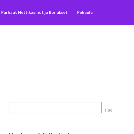
 Parhaat Nettikasinot ja Bonukset
Peliaula
Etsi
Hae