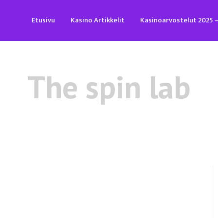
Etusivu
Kasino Artikkelit
Kasinoarvostelut 2025 –
The spin lab