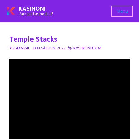
KASINONI
Menu
Parhaat kasinodiilit!
Temple Stacks
YGGDRASIL
by
KASINONI.COM
23 KESÄKUUN, 2022