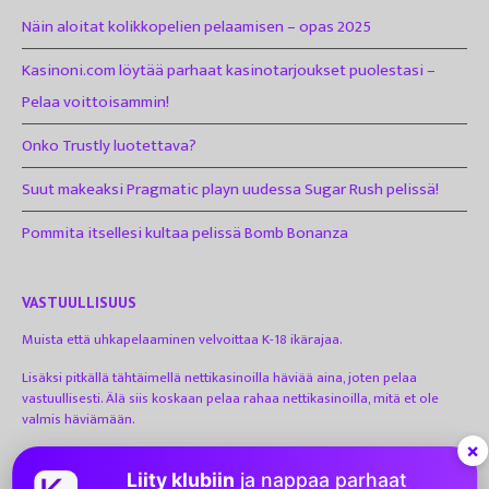
Näin aloitat kolikkopelien pelaamisen – opas 2025
Kasinoni.com löytää parhaat kasinotarjoukset puolestasi –
Pelaa voittoisammin!
Onko Trustly luotettava?
Suut makeaksi Pragmatic playn uudessa Sugar Rush pelissä!
Pommita itsellesi kultaa pelissä Bomb Bonanza
VASTUULLISUUS
Muista että uhkapelaaminen velvoittaa K-18 ikärajaa.
Lisäksi pitkällä tähtäimellä nettikasinoilla häviää aina, joten pelaa
vastuullisesti. Älä siis koskaan pelaa rahaa nettikasinoilla, mitä et ole
valmis häviämään.
×
Jos epäilet että sinulla tai läheiselläsi on uhkapeliongelma ota yhteyttä
Peluuriin
tai soita 0800 100 101.
Liity klubiin
ja nappaa parhaat