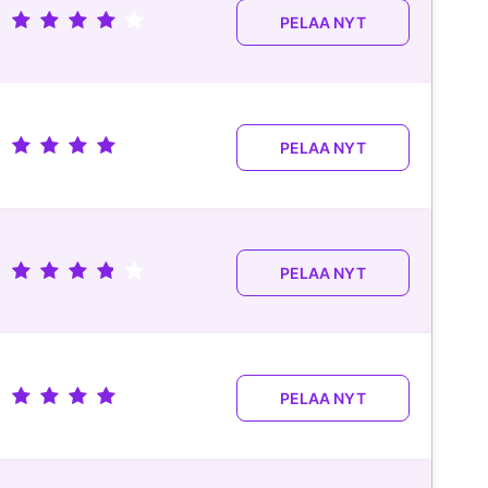
PELAA NYT
PELAA NYT
PELAA NYT
PELAA NYT