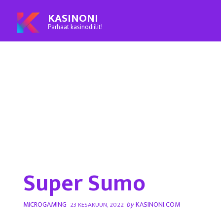
KASINONI
Parhaat kasinodiilit!
Super Sumo
MICROGAMING
by
KASINONI.COM
23 KESÄKUUN, 2022