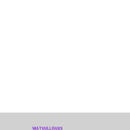
VASTUULLISUUS