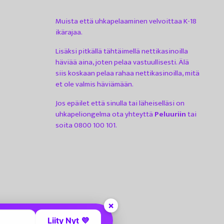
Muista että uhkapelaaminen velvoittaa K-18
ikärajaa.
Lisäksi pitkällä tähtäimellä nettikasinoilla
häviää aina, joten pelaa vastuullisesti. Älä
siis koskaan pelaa rahaa nettikasinoilla, mitä
et ole valmis häviämään.
Jos epäilet että sinulla tai läheiselläsi on
uhkapeliongelma ota yhteyttä
Peluuriin
tai
soita 0800 100 101.
×
Liity Nyt 💜