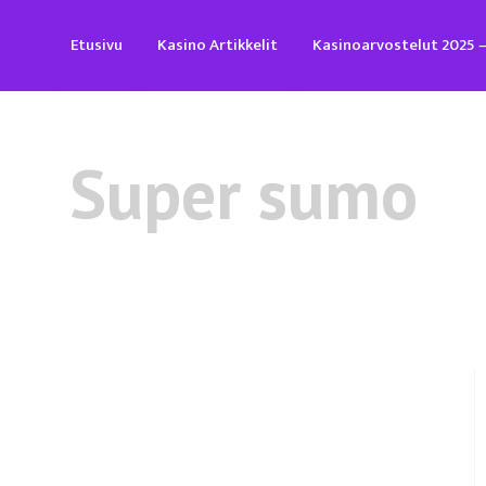
Etusivu
Kasino Artikkelit
Kasinoarvostelut 2025 –
Super sumo