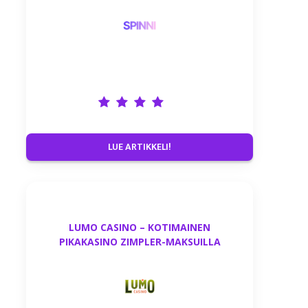
LUE ARTIKKELI!
LUMO CASINO – KOTIMAINEN
PIKAKASINO ZIMPLER-MAKSUILLA