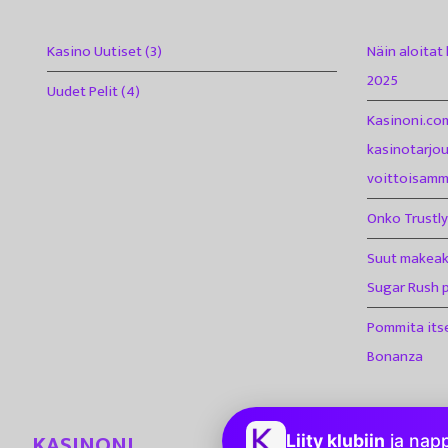
Kasino Uutiset
(3)
Näin aloitat
2025
Uudet Pelit
(4)
Kasinoni.co
kasinotarjou
voittoisamm
Onko Trustly
Suut makeak
Sugar Rush p
Pommita itse
Bonanza
KASINONI
Liity klubiin
ja napp