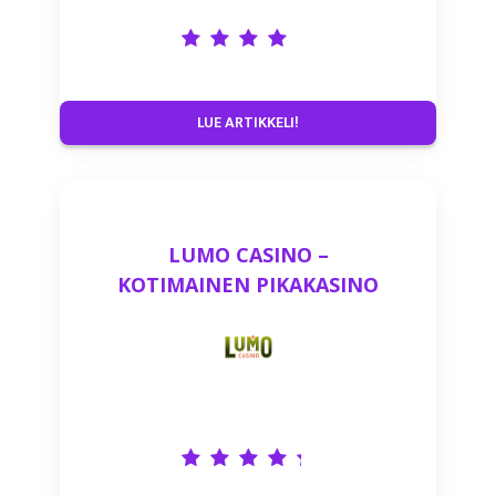
LUE ARTIKKELI!
LUMO CASINO –
KOTIMAINEN PIKAKASINO
ZIMPLER-MAKSUILLA