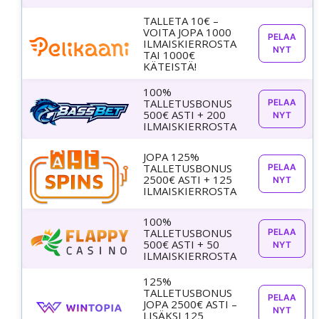
TALLETA 10€ –
VOITA JOPA 1000
PELAA
ILMAISKIERROSTA
NYT
TAI 1000€
KÄTEISTÄ!
100%
TALLETUSBONUS
PELAA
500€ ASTI + 200
NYT
ILMAISKIERROSTA
JOPA 125%
TALLETUSBONUS
PELAA
2500€ ASTI + 125
NYT
ILMAISKIERROSTA
100%
TALLETUSBONUS
PELAA
500€ ASTI + 50
NYT
ILMAISKIERROSTA
125%
TALLETUSBONUS
PELAA
JOPA 2500€ ASTI –
NYT
LISÄKSI 125