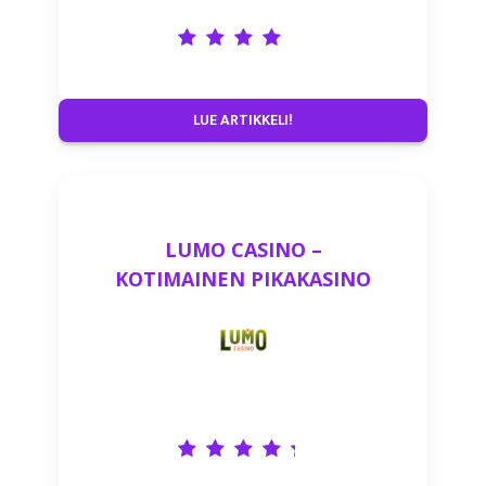
LUE ARTIKKELI!
LUMO CASINO –
KOTIMAINEN PIKAKASINO
ZIMPLER-MAKSUILLA