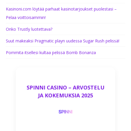
Kasinoni.com löytää parhaat kasinotarjoukset puolestasi –
Pelaa voittoisammin!
Onko Trustly luotettava?
Suut makeaksi Pragmatic playn uudessa Sugar Rush pelissä!
Pommita itsellesi kultaa pelissä Bomb Bonanza
SPINNI CASINO – ARVOSTELU
JA KOKEMUKSIA 2025