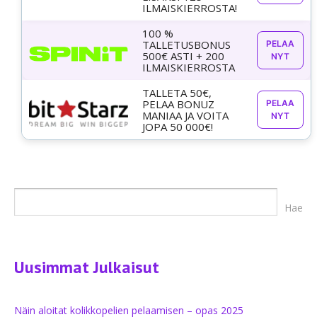
ILMAISKIERROSTA!
100 %
TALLETUSBONUS
PELAA
500€ ASTI + 200
NYT
ILMAISKIERROSTA
TALLETA 50€,
PELAA BONUZ
PELAA
MANIAA JA VOITA
NYT
JOPA 50 000€!
Etsi
Hae
Uusimmat Julkaisut
Näin aloitat kolikkopelien pelaamisen – opas 2025