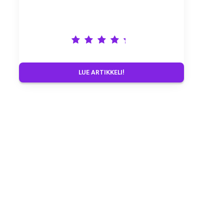
LUE ARTIKKELI!