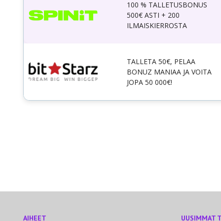
100 % TALLETUSBONUS
500€ ASTI + 200
ILMAISKIERROSTA
TALLETA 50€, PELAA
BONUZ MANIAA JA VOITA
JOPA 50 000€!
AIHEET
UUSIMMAT 