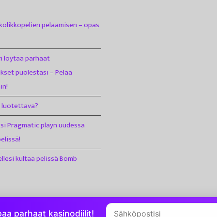
 kolikkopelien pelaamisen – opas
m löytää parhaat
kset puolestasi – Pelaa
in!
 luotettava?
si Pragmatic playn uudessa
elissä!
llesi kultaa pelissä Bomb
aa parhaat kasinodiilit!