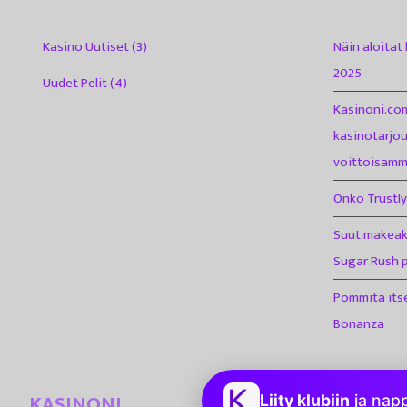
Kasino Uutiset
(3)
Näin aloitat
2025
Uudet Pelit
(4)
Kasinoni.co
kasinotarjou
voittoisamm
Onko Trustly
Suut makeak
Sugar Rush p
Pommita itse
Bonanza
KASINONI
Liity klubiin
ja napp