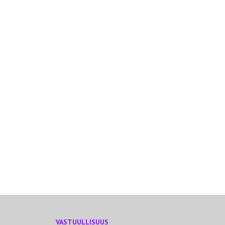
VASTUULLISUUS