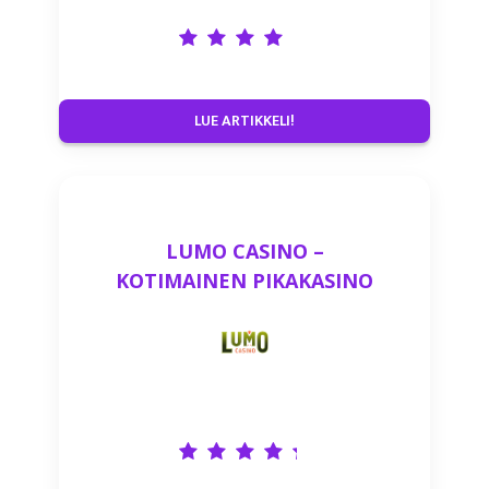
LUE ARTIKKELI!
LUMO CASINO –
KOTIMAINEN PIKAKASINO
ZIMPLER-MAKSUILLA