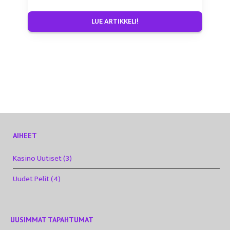
LUE ARTIKKELI!
AIHEET
Kasino Uutiset
(3)
Uudet Pelit
(4)
UUSIMMAT TAPAHTUMAT