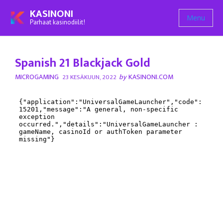
KASINONI
Menu
Parhaat kasinodiilit!
Spanish 21 Blackjack Gold
MICROGAMING
by
KASINONI.COM
23 KESÄKUUN, 2022