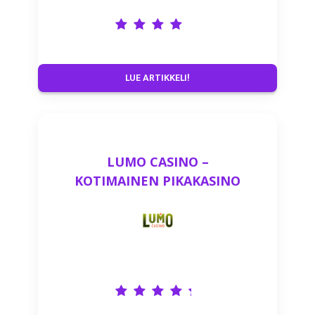
LUE ARTIKKELI!
LUMO CASINO –
KOTIMAINEN PIKAKASINO
ZIMPLER-MAKSUILLA