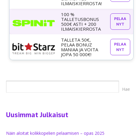
ILMAISKIERROSTA!
100 %
TALLETUSBONUS
PELAA
500€ ASTI + 200
NYT
ILMAISKIERROSTA
TALLETA 50€,
PELAA BONUZ
PELAA
MANIAA JA VOITA
NYT
JOPA 50 000€!
Etsi
Hae
Uusimmat Julkaisut
Näin aloitat kolikkopelien pelaamisen – opas 2025