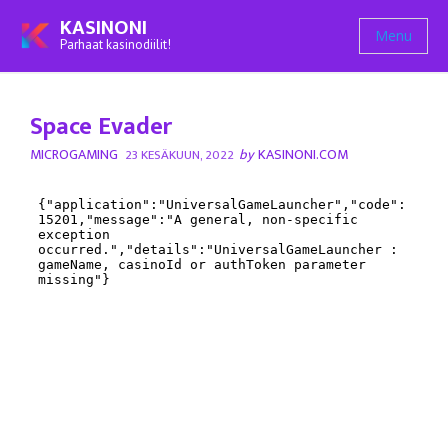
KASINONI
Menu
Parhaat kasinodiilit!
Space Evader
MICROGAMING
by
KASINONI.COM
23 KESÄKUUN, 2022