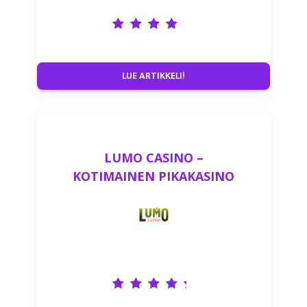
LUE ARTIKKELI!
LUMO CASINO –
KOTIMAINEN PIKAKASINO
ZIMPLER-MAKSUILLA