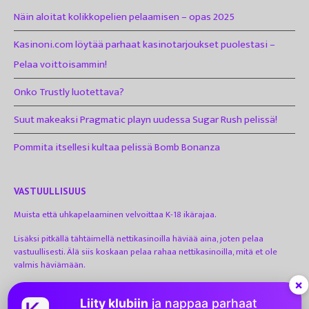
Näin aloitat kolikkopelien pelaamisen – opas 2025
Kasinoni.com löytää parhaat kasinotarjoukset puolestasi –
Pelaa voittoisammin!
Onko Trustly luotettava?
Suut makeaksi Pragmatic playn uudessa Sugar Rush pelissä!
Pommita itsellesi kultaa pelissä Bomb Bonanza
VASTUULLISUUS
Muista että uhkapelaaminen velvoittaa K-18 ikärajaa.
Lisäksi pitkällä tähtäimellä nettikasinoilla häviää aina, joten pelaa
vastuullisesti. Älä siis koskaan pelaa rahaa nettikasinoilla, mitä et ole
valmis häviämään.
×
Jos epäilet että sinulla tai läheiselläsi on uhkapeliongelma ota yhteyttä
Peluuriin
tai soita 0800 100 101.
Liity klubiin
ja nappaa parhaat