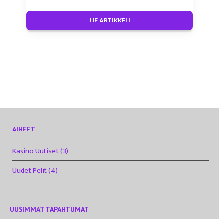
LUE ARTIKKELI!
AIHEET
Kasino Uutiset
(3)
Uudet Pelit
(4)
UUSIMMAT TAPAHTUMAT