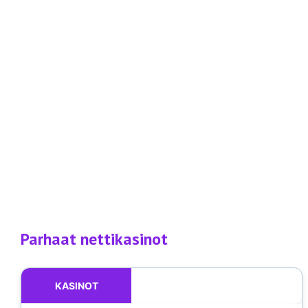
Parhaat nettikasinot
KASINOT