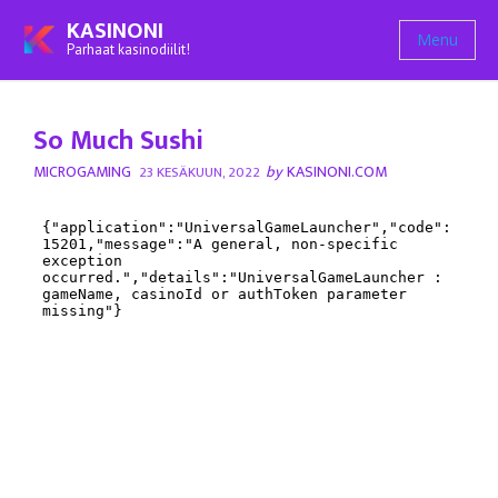
KASINONI
Menu
Parhaat kasinodiilit!
So Much Sushi
MICROGAMING
by
KASINONI.COM
23 KESÄKUUN, 2022