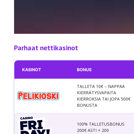
Parhaat nettikasinot
KASINOT
BONUS
TALLETA 10€ – NAPPAA
KIERRÄTYSVAPAITA
KIERROKSIA TAI JOPA 500€
BONUSTA
100% TALLETUSBONUS
200€ ASTI + 200