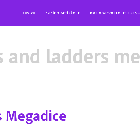
Etusivu
Kasino Artikkelit
Kasinoarvostelut 2025 –
s and ladders me
s Megadice