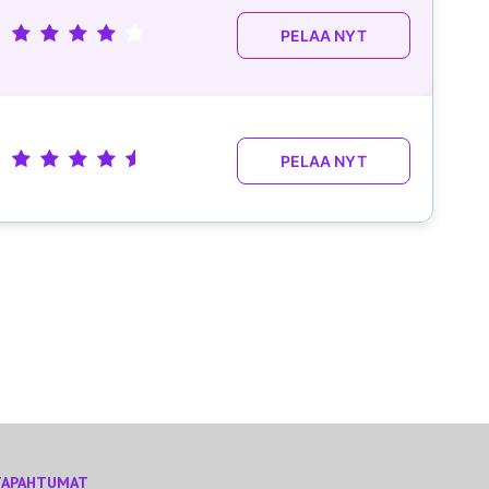
PELAA NYT
PELAA NYT
TAPAHTUMAT