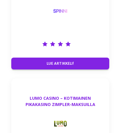
LUE ARTIKKELI!
LUMO CASINO – KOTIMAINEN
PIKAKASINO ZIMPLER-MAKSUILLA