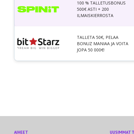
100 % TALLETUSBONUS
500€ ASTI + 200
ILMAISKIERROSTA
TALLETA 50€, PELAA
BONUZ MANIAA JA VOITA
JOPA 50 000€!
AIHEET
UUSIMMAT 