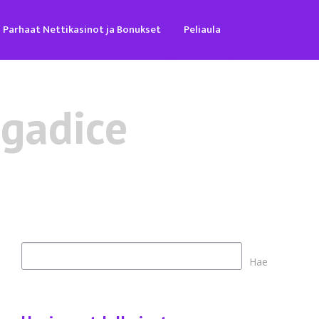
 Parhaat Nettikasinot ja Bonukset
Peliaula
gadice
Etsi
Hae