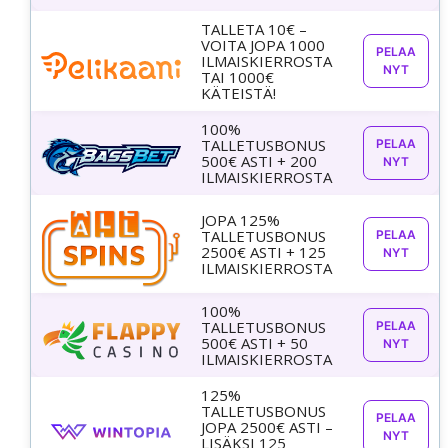
TALLETA 10€ –
VOITA JOPA 1000
PELAA
ILMAISKIERROSTA
NYT
TAI 1000€
KÄTEISTÄ!
100%
TALLETUSBONUS
PELAA
500€ ASTI + 200
NYT
ILMAISKIERROSTA
JOPA 125%
TALLETUSBONUS
PELAA
2500€ ASTI + 125
NYT
ILMAISKIERROSTA
100%
TALLETUSBONUS
PELAA
500€ ASTI + 50
NYT
ILMAISKIERROSTA
125%
TALLETUSBONUS
PELAA
JOPA 2500€ ASTI –
NYT
LISÄKSI 125