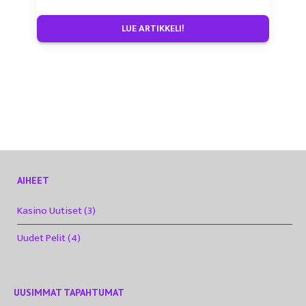
LUE ARTIKKELI!
AIHEET
Kasino Uutiset
(3)
Uudet Pelit
(4)
UUSIMMAT TAPAHTUMAT