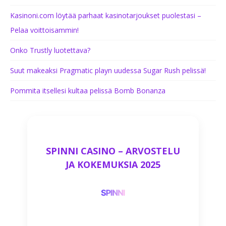
Kasinoni.com löytää parhaat kasinotarjoukset puolestasi –
Pelaa voittoisammin!
Onko Trustly luotettava?
Suut makeaksi Pragmatic playn uudessa Sugar Rush pelissä!
Pommita itsellesi kultaa pelissä Bomb Bonanza
SPINNI CASINO – ARVOSTELU
JA KOKEMUKSIA 2025