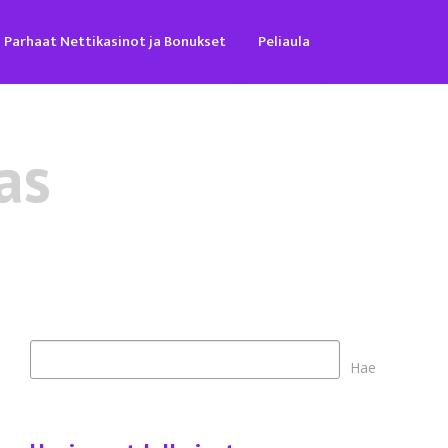
 Parhaat Nettikasinot ja Bonukset
Peliaula
as
Etsi
Hae