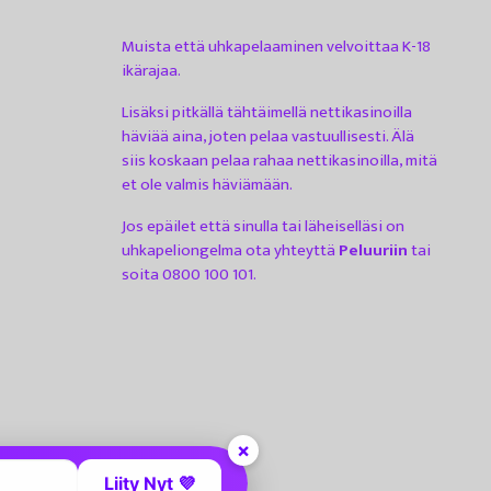
Muista että uhkapelaaminen velvoittaa K-18
ikärajaa.
Lisäksi pitkällä tähtäimellä nettikasinoilla
häviää aina, joten pelaa vastuullisesti. Älä
siis koskaan pelaa rahaa nettikasinoilla, mitä
et ole valmis häviämään.
Jos epäilet että sinulla tai läheiselläsi on
uhkapeliongelma ota yhteyttä
Peluuriin
tai
soita 0800 100 101.
×
Liity Nyt 💜