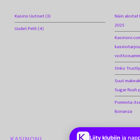
Kasino Uutiset
(3)
Näin aloitat
2025
Uudet Pelit
(4)
Kasinoni.co
kasinotarjou
voittoisamm
Onko Trustly
Suut makeak
Sugar Rush p
Pommita itse
Bonanza
KASINONI
Liity klubiin
ja napp