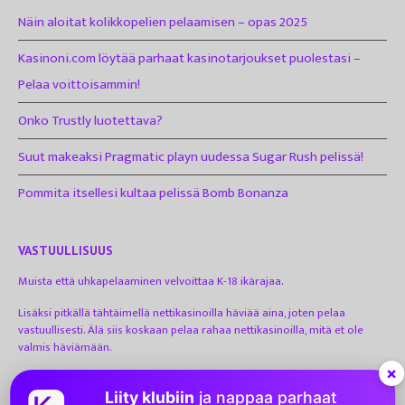
Näin aloitat kolikkopelien pelaamisen – opas 2025
Kasinoni.com löytää parhaat kasinotarjoukset puolestasi –
Pelaa voittoisammin!
Onko Trustly luotettava?
Suut makeaksi Pragmatic playn uudessa Sugar Rush pelissä!
Pommita itsellesi kultaa pelissä Bomb Bonanza
VASTUULLISUUS
Muista että uhkapelaaminen velvoittaa K-18 ikärajaa.
Lisäksi pitkällä tähtäimellä nettikasinoilla häviää aina, joten pelaa
vastuullisesti. Älä siis koskaan pelaa rahaa nettikasinoilla, mitä et ole
valmis häviämään.
×
Jos epäilet että sinulla tai läheiselläsi on uhkapeliongelma ota yhteyttä
Peluuriin
tai soita 0800 100 101.
Liity klubiin
ja nappaa parhaat