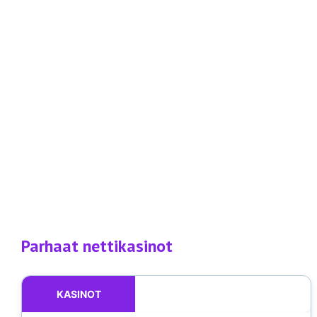
Parhaat nettikasinot
KASINOT