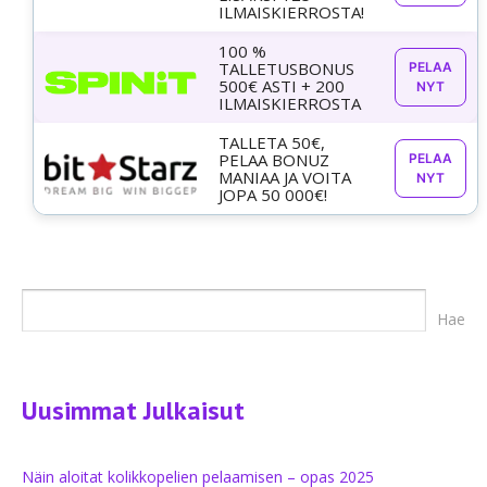
ILMAISKIERROSTA!
100 %
TALLETUSBONUS
PELAA
500€ ASTI + 200
NYT
ILMAISKIERROSTA
TALLETA 50€,
PELAA BONUZ
PELAA
MANIAA JA VOITA
NYT
JOPA 50 000€!
Etsi
Hae
Uusimmat Julkaisut
Näin aloitat kolikkopelien pelaamisen – opas 2025