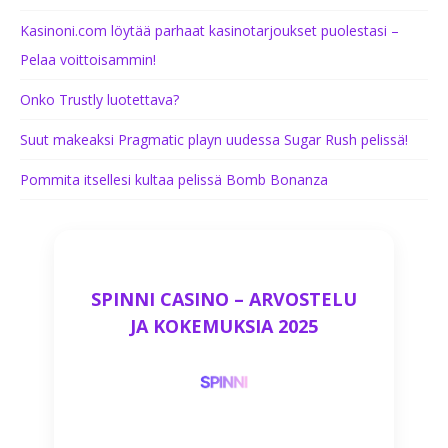
Kasinoni.com löytää parhaat kasinotarjoukset puolestasi –
Pelaa voittoisammin!
Onko Trustly luotettava?
Suut makeaksi Pragmatic playn uudessa Sugar Rush pelissä!
Pommita itsellesi kultaa pelissä Bomb Bonanza
SPINNI CASINO – ARVOSTELU
JA KOKEMUKSIA 2025