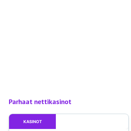
Parhaat nettikasinot
KASINOT