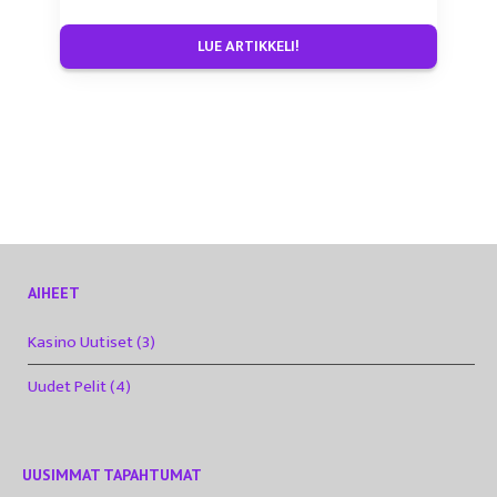
LUE ARTIKKELI!
AIHEET
Kasino Uutiset
(3)
Uudet Pelit
(4)
UUSIMMAT TAPAHTUMAT