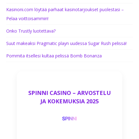
Kasinoni.com löytää parhaat kasinotarjoukset puolestasi –
Pelaa voittoisammin!
Onko Trustly luotettava?
Suut makeaksi Pragmatic playn uudessa Sugar Rush pelissä!
Pommita itsellesi kultaa pelissä Bomb Bonanza
SPINNI CASINO – ARVOSTELU
JA KOKEMUKSIA 2025