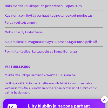
Näin aloitat kolikkopelien pelaamisen – opas 2025
Kasinoni.com löytää parhaat kasinotarjoukset puolestasi –
Pelaa voittoisammin!
Onko Trustly luotettava?
Suut makeaksi Pragmatic playn uudessa Sugar Rush pelissä!
Pommita itsellesi kultaa pelissä Bomb Bonanza
VASTUULLISUUS
Muista että uhkapelaaminen velvoittaa K-18 ikärajaa.
Lisäksi pitkällä tähtäimellä nettikasinoilla häviää aina, joten pelaa
vastuullisesti. Älä siis koskaan pelaa rahaa nettikasinoilla, mitä et ole
valmis häviämään.
×
Jos epäilet että sinulla tai läheiselläsi on uhkapeliongelma ota yhteyttä
Peluuriin
tai soita 0800 100 101.
Liity klubiin
ja nappaa parhaat