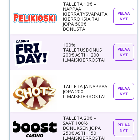
TALLETA 10€ –
NAPPAA
KIERRÄTYSVAPAITA
PELAA
KIERROKSIA TAI
NYT
JOPA 500€
BONUSTA
100%
TALLETUSBONUS
PELAA
200€ ASTI + 200
NYT
ILMAISKIERROSTA!
TALLETA JA NAPPAA
PELAA
JOPA 200
NYT
ILMAISKIERROSTA!
TALLETA 20€ –
SAAT 100%
PELAA
BONUKSEN JOPA
NYT
250€ ASTI + 50
ILMAISKIERROSTA!