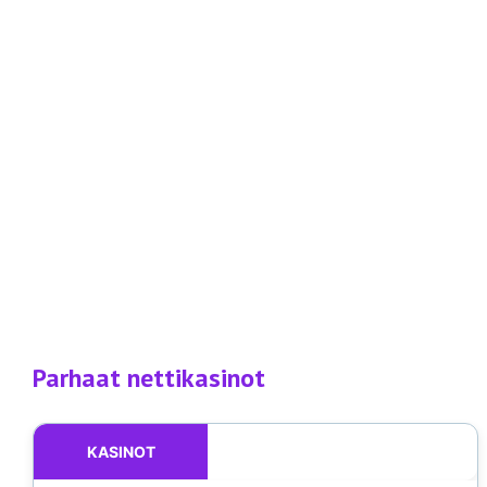
Parhaat nettikasinot
KASINOT