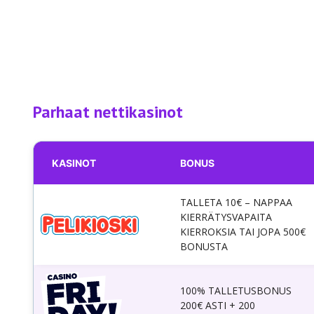
Parhaat nettikasinot
KASINOT
BONUS
TALLETA 10€ – NAPPAA
KIERRÄTYSVAPAITA
KIERROKSIA TAI JOPA 500€
BONUSTA
100% TALLETUSBONUS
200€ ASTI + 200