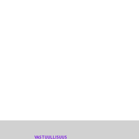
VASTUULLISUUS