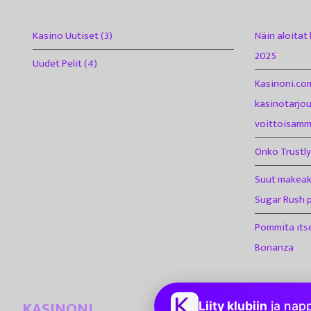
Kasino Uutiset
(3)
Näin aloitat
2025
Uudet Pelit
(4)
Kasinoni.co
kasinotarjou
voittoisamm
Onko Trustly
Suut makeak
Sugar Rush p
Pommita itse
Bonanza
KASINONI
Liity klubiin
ja napp