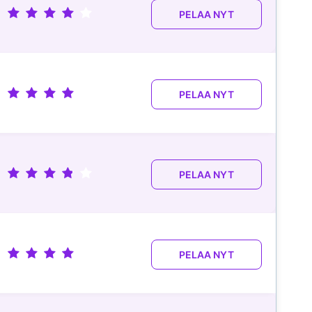
PELAA NYT
PELAA NYT
PELAA NYT
PELAA NYT