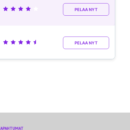
PELAA NYT
PELAA NYT
TAPAHTUMAT