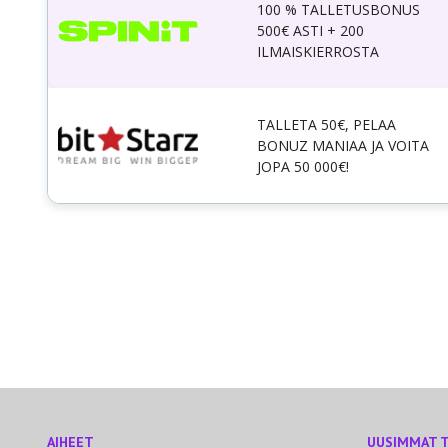
100 % TALLETUSBONUS
500€ ASTI + 200
ILMAISKIERROSTA
TALLETA 50€, PELAA
BONUZ MANIAA JA VOITA
JOPA 50 000€!
AIHEET
UUSIMMAT 