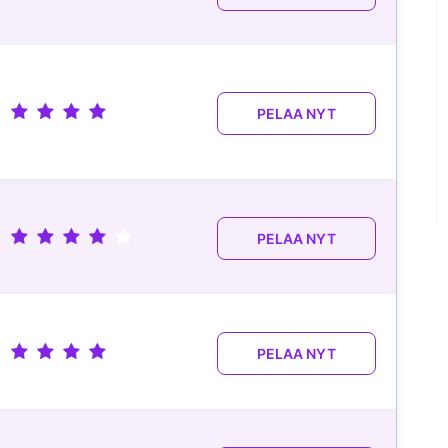
PELAA NYT
PELAA NYT
PELAA NYT