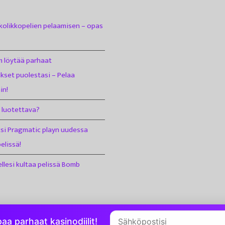
 kolikkopelien pelaamisen – opas
m löytää parhaat
kset puolestasi – Pelaa
in!
 luotettava?
si Pragmatic playn uudessa
elissä!
llesi kultaa pelissä Bomb
aa parhaat kasinodiilit!