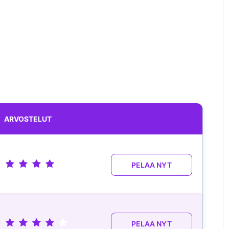
ARVOSTELUT
PELAA NYT
PELAA NYT