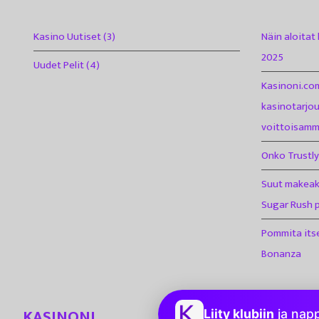
Kasino Uutiset
(3)
Näin aloitat
2025
Uudet Pelit
(4)
Kasinoni.co
kasinotarjou
voittoisamm
Onko Trustly
Suut makeak
Sugar Rush p
Pommita itse
Bonanza
KASINONI
Liity klubiin
ja napp