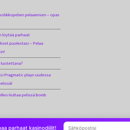
 kolikkopelien pelaamisen – opas
m löytää parhaat
kset puolestasi – Pelaa
in!
 luotettava?
si Pragmatic playn uudessa
elissä!
llesi kultaa pelissä Bomb
aa parhaat kasinodiilit!