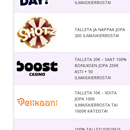
ILMAISKIERROSTA!
TALLETA JA NAPPAA JOPA
200 ILMAISKIERROSTA!
TALLETA 20€ – SAAT 100%
BONUKSEN JOPA 250€
ASTI + 50
ILMAISKIERROSTA!
TALLETA 10€ – VOITA
JOPA 1000
ILMAISKIERROSTA TAI
1000€ KÄTEISTÄ!
100% TALLETUSBONUS