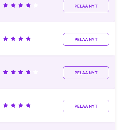
PELAA NYT
PELAA NYT
PELAA NYT
PELAA NYT