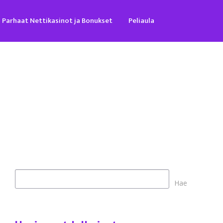
 Parhaat Nettikasinot ja Bonukset
Peliaula
Etsi
Hae