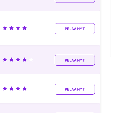
PELAA NYT
PELAA NYT
PELAA NYT