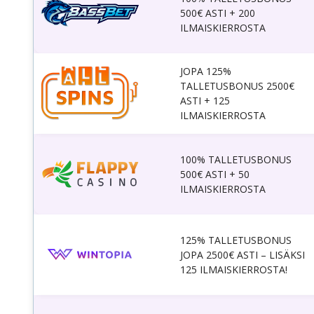
500€ ASTI + 200
ILMAISKIERROSTA
JOPA 125%
TALLETUSBONUS 2500€
ASTI + 125
ILMAISKIERROSTA
100% TALLETUSBONUS
500€ ASTI + 50
ILMAISKIERROSTA
125% TALLETUSBONUS
JOPA 2500€ ASTI – LISÄKSI
125 ILMAISKIERROSTA!