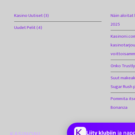
Kasino Uutiset
(3)
Näin aloitat
2025
Uudet Pelit
(4)
Kasinoni.co
kasinotarjou
voittoisamm
Onko Trustly
Suut makeak
Sugar Rush p
Pommita itse
Bonanza
KASINONI
Liity klubiin
ja napp