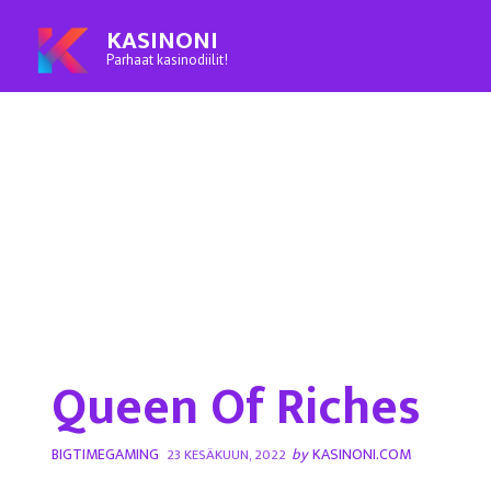
KASINONI
Parhaat kasinodiilit!
Queen Of Riches
BIGTIMEGAMING
by
KASINONI.COM
23 KESÄKUUN, 2022