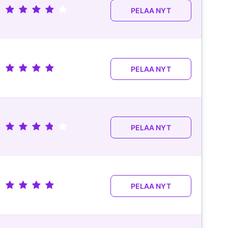
PELAA NYT
PELAA NYT
PELAA NYT
PELAA NYT