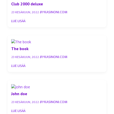
Club 2000 deluxe
BY
KASINONI.COM
23 KESÄKUUN, 2022
LUE LISÄÄ
The book
BY
KASINONI.COM
23 KESÄKUUN, 2022
LUE LISÄÄ
John doe
BY
KASINONI.COM
23 KESÄKUUN, 2022
LUE LISÄÄ