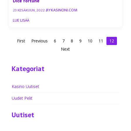
Dice fortune
BY
KASINONI.COM
23 KESÄKUUN, 2022
LUE LISÄÄ
First
Previous
6
7
8
9
10
11
12
Next
Kategoriat
Kasino Uutiset
Uudet Pelit
Uutiset