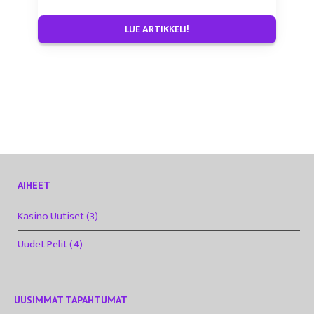
LUE ARTIKKELI!
AIHEET
Kasino Uutiset
(3)
Uudet Pelit
(4)
UUSIMMAT TAPAHTUMAT