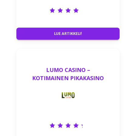
LUE ARTIKKELI!
LUMO CASINO –
KOTIMAINEN PIKAKASINO
ZIMPLER-MAKSUILLA