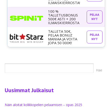
ILMAISKIERROSTA!
100 %
TALLETUSBONUS
PELAA
500€ ASTI + 200
NYT
ILMAISKIERROSTA
TALLETA 50€,
PELAA BONUZ
PELAA
MANIAA JA VOITA
NYT
JOPA 50 000€!
Etsi
Hae
Uusimmat Julkaisut
Näin aloitat kolikkopelien pelaamisen – opas 2025