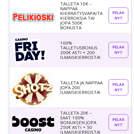
TALLETA 10€ –
NAPPAA
KIERRÄTYSVAPAITA
PELAA
KIERROKSIA TAI
NYT
JOPA 500€
BONUSTA
100%
TALLETUSBONUS
PELAA
200€ ASTI + 200
NYT
ILMAISKIERROSTA!
TALLETA JA NAPPAA
PELAA
JOPA 200
NYT
ILMAISKIERROSTA!
TALLETA 20€ –
SAAT 100%
PELAA
BONUKSEN JOPA
NYT
250€ ASTI + 50
ILMAISKIERROSTA!