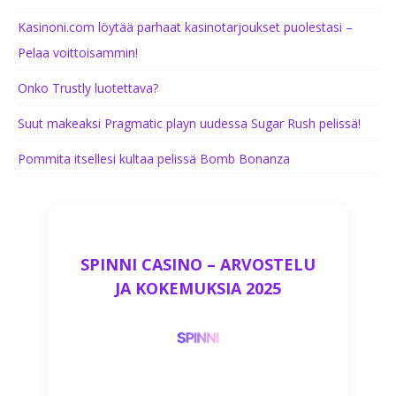
Kasinoni.com löytää parhaat kasinotarjoukset puolestasi –
Pelaa voittoisammin!
Onko Trustly luotettava?
Suut makeaksi Pragmatic playn uudessa Sugar Rush pelissä!
Pommita itsellesi kultaa pelissä Bomb Bonanza
SPINNI CASINO – ARVOSTELU
JA KOKEMUKSIA 2025