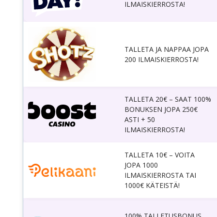
ILMAISKIERROSTA!
TALLETA JA NAPPAA JOPA
200 ILMAISKIERROSTA!
TALLETA 20€ – SAAT 100%
BONUKSEN JOPA 250€
ASTI + 50
ILMAISKIERROSTA!
TALLETA 10€ – VOITA
JOPA 1000
ILMAISKIERROSTA TAI
1000€ KÄTEISTÄ!
100% TALLETUSBONUS