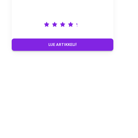
LUE ARTIKKELI!