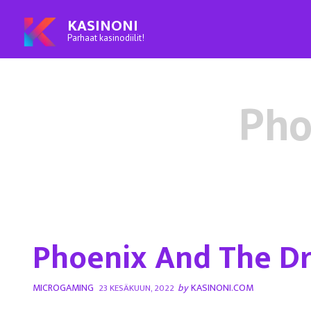
KASINONI
Parhaat kasinodiilit!
Pho
Phoenix And The D
MICROGAMING
by
KASINONI.COM
23 KESÄKUUN, 2022