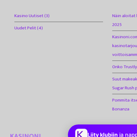
Kasino Uutiset
(3)
Näin aloitat
2025
Uudet Pelit
(4)
Kasinoni.co
kasinotarjou
voittoisamm
Onko Trustly
Suut makeak
Sugar Rush p
Pommita itse
Bonanza
KASINONI
Liity klubiin
ja napp