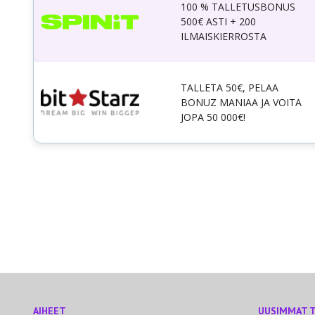
100 % TALLETUSBONUS
500€ ASTI + 200
ILMAISKIERROSTA
TALLETA 50€, PELAA
BONUZ MANIAA JA VOITA
JOPA 50 000€!
AIHEET
UUSIMMAT 