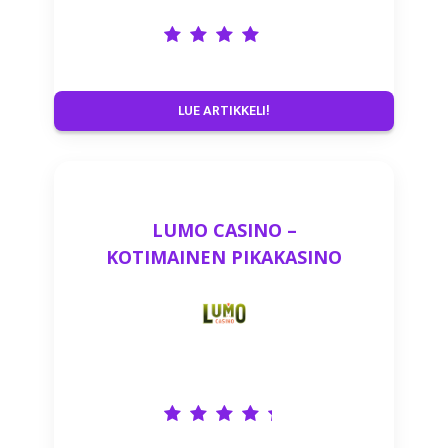
LUE ARTIKKELI!
LUMO CASINO –
KOTIMAINEN PIKAKASINO
ZIMPLER-MAKSUILLA