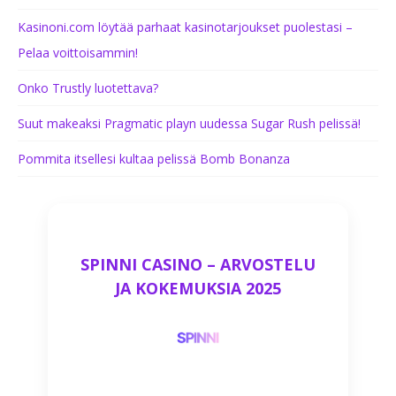
Kasinoni.com löytää parhaat kasinotarjoukset puolestasi –
Pelaa voittoisammin!
Onko Trustly luotettava?
Suut makeaksi Pragmatic playn uudessa Sugar Rush pelissä!
Pommita itsellesi kultaa pelissä Bomb Bonanza
SPINNI CASINO – ARVOSTELU
JA KOKEMUKSIA 2025