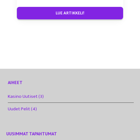
LUE ARTIKKELI!
AIHEET
Kasino Uutiset
(3)
Uudet Pelit
(4)
UUSIMMAT TAPAHTUMAT