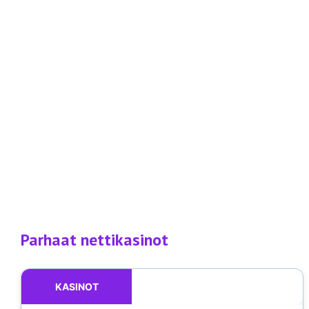
Parhaat nettikasinot
KASINOT