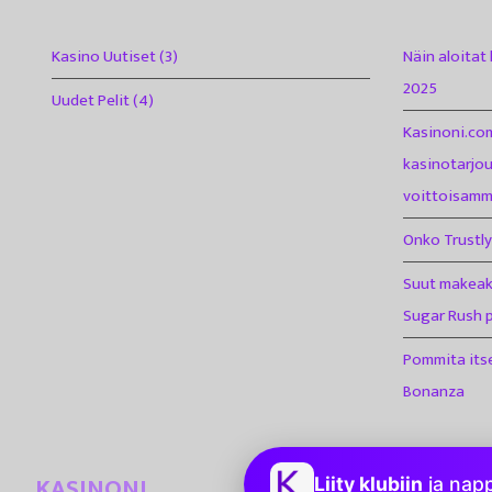
Kasino Uutiset
(3)
Näin aloitat
2025
Uudet Pelit
(4)
Kasinoni.co
kasinotarjou
voittoisamm
Onko Trustly
Suut makeak
Sugar Rush p
Pommita itse
Bonanza
KASINONI
Liity klubiin
ja napp