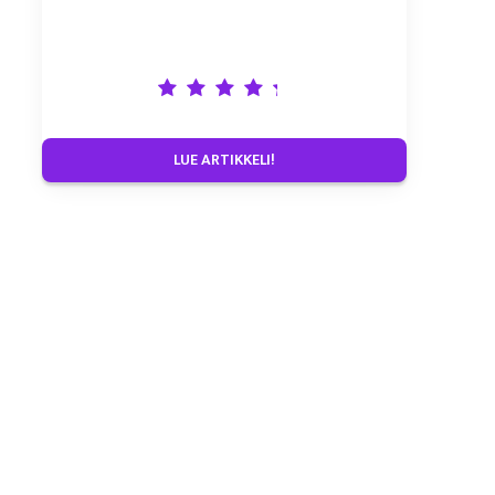
LUE ARTIKKELI!