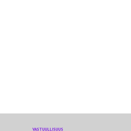
VASTUULLISUUS