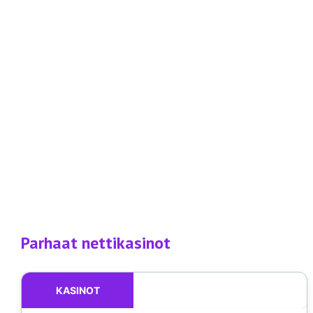
Parhaat nettikasinot
KASINOT