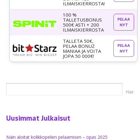
ILMAISKIERROSTA!
100 %
TALLETUSBONUS
PELAA
500€ ASTI + 200
NYT
ILMAISKIERROSTA
TALLETA 50€,
PELAA BONUZ
PELAA
MANIAA JA VOITA
NYT
JOPA 50 000€!
Etsi
Hae
Uusimmat Julkaisut
Näin aloitat kolikkopelien pelaamisen – opas 2025