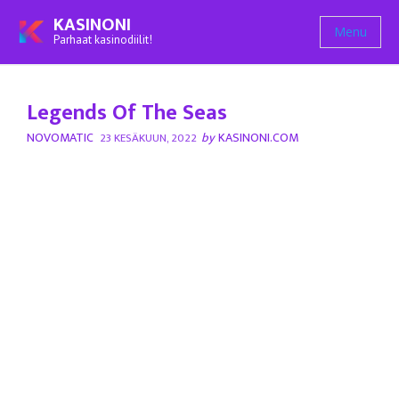
KASINONI
Menu
Parhaat kasinodiilit!
Legends Of The Seas
NOVOMATIC
by
KASINONI.COM
23 KESÄKUUN, 2022