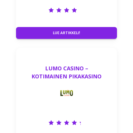
LUE ARTIKKELI!
LUMO CASINO –
KOTIMAINEN PIKAKASINO
ZIMPLER-MAKSUILLA