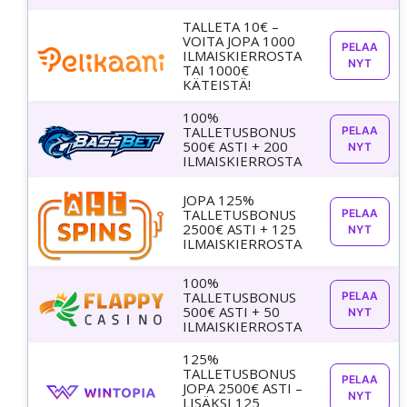
TALLETA 10€ –
VOITA JOPA 1000
PELAA
ILMAISKIERROSTA
NYT
TAI 1000€
KÄTEISTÄ!
100%
TALLETUSBONUS
PELAA
500€ ASTI + 200
NYT
ILMAISKIERROSTA
JOPA 125%
TALLETUSBONUS
PELAA
2500€ ASTI + 125
NYT
ILMAISKIERROSTA
100%
TALLETUSBONUS
PELAA
500€ ASTI + 50
NYT
ILMAISKIERROSTA
125%
TALLETUSBONUS
PELAA
JOPA 2500€ ASTI –
NYT
LISÄKSI 125