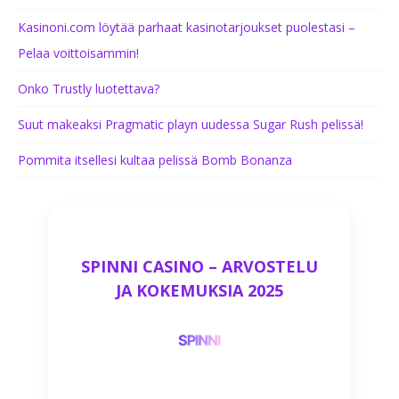
Kasinoni.com löytää parhaat kasinotarjoukset puolestasi –
Pelaa voittoisammin!
Onko Trustly luotettava?
Suut makeaksi Pragmatic playn uudessa Sugar Rush pelissä!
Pommita itsellesi kultaa pelissä Bomb Bonanza
SPINNI CASINO – ARVOSTELU
JA KOKEMUKSIA 2025