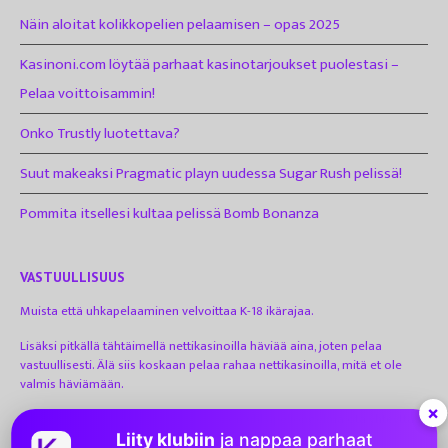
Näin aloitat kolikkopelien pelaamisen – opas 2025
Kasinoni.com löytää parhaat kasinotarjoukset puolestasi –
Pelaa voittoisammin!
Onko Trustly luotettava?
Suut makeaksi Pragmatic playn uudessa Sugar Rush pelissä!
Pommita itsellesi kultaa pelissä Bomb Bonanza
VASTUULLISUUS
Muista että uhkapelaaminen velvoittaa K-18 ikärajaa.
Lisäksi pitkällä tähtäimellä nettikasinoilla häviää aina, joten pelaa
vastuullisesti. Älä siis koskaan pelaa rahaa nettikasinoilla, mitä et ole
valmis häviämään.
×
Jos epäilet että sinulla tai läheiselläsi on uhkapeliongelma ota yhteyttä
Peluuriin
tai soita 0800 100 101.
Liity klubiin
ja nappaa parhaat