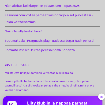
Näin aloitat kolikkopelien pelaamisen – opas 2025
Kasinoni.com löytää parhaat kasinotarjoukset puolestasi –
Pelaa voittoisammin!
Onko Trustly luotettava?
Suut makeaksi Pragmatic playn uudessa Sugar Rush pelissä!
Pommita itsellesi kultaa pelissä Bomb Bonanza
VASTUULLISUUS
Muista että uhkapelaaminen velvoittaa K-18 ikärajaa.
Lisäksi pitkällä tähtäimellä nettikasinoilla häviää aina, joten pelaa
vastuullisesti. Älä siis koskaan pelaa rahaa nettikasinoilla, mitä et ole
valmis häviämään.
×
Jos epäilet että sinulla tai läheiselläsi on uhkapeliongelma ota yhteyttä
Peluuriin
tai soita 0800 100 101.
Liity klubiin
ja nappaa parhaat