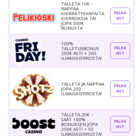
TALLETA 10€ –
NAPPAA
KIERRÄTYSVAPAITA
PELAA
KIERROKSIA TAI
NYT
JOPA 500€
BONUSTA
100%
TALLETUSBONUS
PELAA
200€ ASTI + 200
NYT
ILMAISKIERROSTA!
TALLETA JA NAPPAA
PELAA
JOPA 200
NYT
ILMAISKIERROSTA!
TALLETA 20€ –
SAAT 100%
PELAA
BONUKSEN JOPA
NYT
250€ ASTI + 50
ILMAISKIERROSTA!