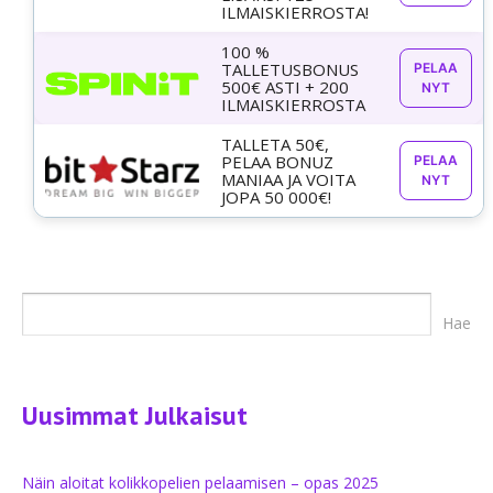
ILMAISKIERROSTA!
100 %
TALLETUSBONUS
PELAA
500€ ASTI + 200
NYT
ILMAISKIERROSTA
TALLETA 50€,
PELAA BONUZ
PELAA
MANIAA JA VOITA
NYT
JOPA 50 000€!
Etsi
Hae
Uusimmat Julkaisut
Näin aloitat kolikkopelien pelaamisen – opas 2025