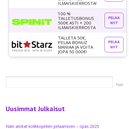
ILMAISKIERROSTA!
100 %
TALLETUSBONUS
PELAA
500€ ASTI + 200
NYT
ILMAISKIERROSTA
TALLETA 50€,
PELAA BONUZ
PELAA
MANIAA JA VOITA
NYT
JOPA 50 000€!
Etsi
Hae
Uusimmat Julkaisut
Näin aloitat kolikkopelien pelaamisen – opas 2025