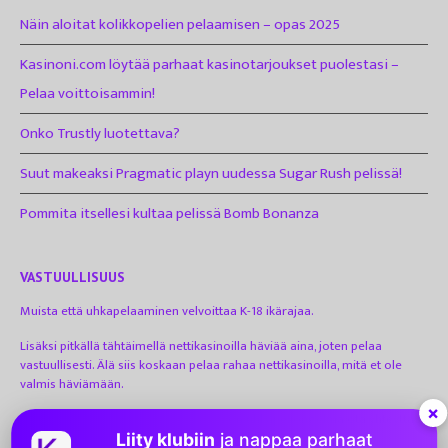
Näin aloitat kolikkopelien pelaamisen – opas 2025
Kasinoni.com löytää parhaat kasinotarjoukset puolestasi –
Pelaa voittoisammin!
Onko Trustly luotettava?
Suut makeaksi Pragmatic playn uudessa Sugar Rush pelissä!
Pommita itsellesi kultaa pelissä Bomb Bonanza
VASTUULLISUUS
Muista että uhkapelaaminen velvoittaa K-18 ikärajaa.
Lisäksi pitkällä tähtäimellä nettikasinoilla häviää aina, joten pelaa
vastuullisesti. Älä siis koskaan pelaa rahaa nettikasinoilla, mitä et ole
valmis häviämään.
×
Jos epäilet että sinulla tai läheiselläsi on uhkapeliongelma ota yhteyttä
Peluuriin
tai soita 0800 100 101.
Liity klubiin
ja nappaa parhaat