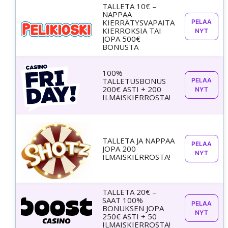
TALLETA 10€ –
NAPPAA
KIERRÄTYSVAPAITA
PELAA
KIERROKSIA TAI
NYT
JOPA 500€
BONUSTA
100%
TALLETUSBONUS
PELAA
200€ ASTI + 200
NYT
ILMAISKIERROSTA!
TALLETA JA NAPPAA
PELAA
JOPA 200
NYT
ILMAISKIERROSTA!
TALLETA 20€ –
SAAT 100%
PELAA
BONUKSEN JOPA
NYT
250€ ASTI + 50
ILMAISKIERROSTA!