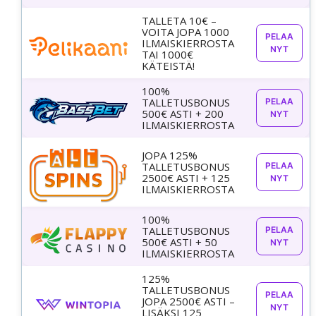
TALLETA 10€ –
VOITA JOPA 1000
PELAA
ILMAISKIERROSTA
NYT
TAI 1000€
KÄTEISTÄ!
100%
TALLETUSBONUS
PELAA
500€ ASTI + 200
NYT
ILMAISKIERROSTA
JOPA 125%
TALLETUSBONUS
PELAA
2500€ ASTI + 125
NYT
ILMAISKIERROSTA
100%
TALLETUSBONUS
PELAA
500€ ASTI + 50
NYT
ILMAISKIERROSTA
125%
TALLETUSBONUS
PELAA
JOPA 2500€ ASTI –
NYT
LISÄKSI 125