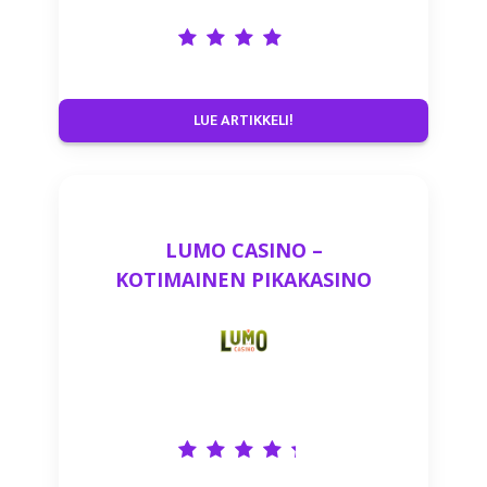
LUE ARTIKKELI!
LUMO CASINO –
KOTIMAINEN PIKAKASINO
ZIMPLER-MAKSUILLA