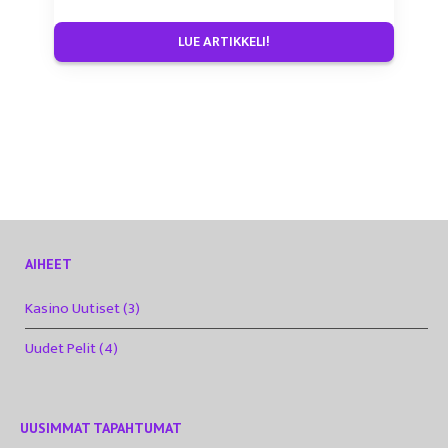
LUE ARTIKKELI!
AIHEET
Kasino Uutiset
(3)
Uudet Pelit
(4)
UUSIMMAT TAPAHTUMAT