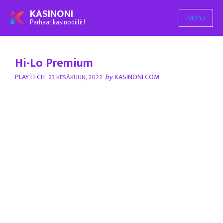
KASINONI
Menu
Parhaat kasinodiilit!
Hi-Lo Premium
PLAYTECH
by
KASINONI.COM
23 KESÄKUUN, 2022