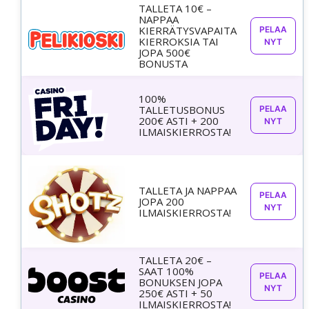
TALLETA 10€ –
NAPPAA
KIERRÄTYSVAPAITA
PELAA
KIERROKSIA TAI
NYT
JOPA 500€
BONUSTA
100%
TALLETUSBONUS
PELAA
200€ ASTI + 200
NYT
ILMAISKIERROSTA!
TALLETA JA NAPPAA
PELAA
JOPA 200
NYT
ILMAISKIERROSTA!
TALLETA 20€ –
SAAT 100%
PELAA
BONUKSEN JOPA
NYT
250€ ASTI + 50
ILMAISKIERROSTA!