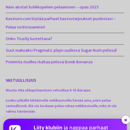
Näin aloitat kolikkopelien pelaamisen – opas 2025
Kasinoni.com löytää parhaat kasinotarjoukset puolestasi –
Pelaa voittoisammin!
Onko Trustly luotettava?
Suut makeaksi Pragmatic playn uudessa Sugar Rush pelissä!
Pommita itsellesi kultaa pelissä Bomb Bonanza
VASTUULLISUUS
Muista että uhkapelaaminen velvoittaa K-18 ikärajaa.
Lisäksi pitkällä tähtäimellä nettikasinoilla häviää aina, joten pelaa
vastuullisesti. Älä siis koskaan pelaa rahaa nettikasinoilla, mitä et ole
valmis häviämään.
×
Jos epäilet että sinulla tai läheiselläsi on uhkapeliongelma ota yhteyttä
Peluuriin
tai soita 0800 100 101.
Liity klubiin
ja nappaa parhaat