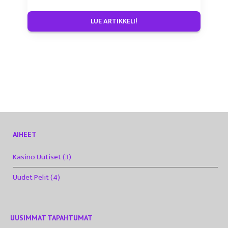
LUE ARTIKKELI!
AIHEET
Kasino Uutiset
(3)
Uudet Pelit
(4)
UUSIMMAT TAPAHTUMAT