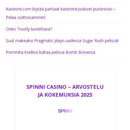
Kasinoni.com löytää parhaat kasinotarjoukset puolestasi –
Pelaa voittoisammin!
Onko Trustly luotettava?
Suut makeaksi Pragmatic playn uudessa Sugar Rush pelissä!
Pommita itsellesi kultaa pelissä Bomb Bonanza
SPINNI CASINO – ARVOSTELU
JA KOKEMUKSIA 2025