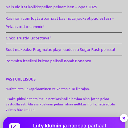
Näin aloitat kolikkopelien pelaamisen – opas 2025
Kasinoni.com löytää parhaat kasinotarjoukset puolestasi –
Pelaa voittoisammin!
Onko Trustly luotettava?
Suut makeaksi Pragmatic playn uudessa Sugar Rush pelissä!
Pommita itsellesi kultaa pelissä Bomb Bonanza
VASTUULLISUUS
Muista että uhkapelaaminen velvoittaa K-18 ikärajaa.
Lisäksi pitkällä tähtäimellä nettikasinoilla häviää aina, joten pelaa
vastuullisesti. Älä siis koskaan pelaa rahaa nettikasinoilla, mitä et ole
valmis häviämään.
×
Jos epäilet että sinulla tai läheiselläsi on uhkapeliongelma ota yhteyttä
Peluuriin
tai soita 0800 100 101.
Liity klubiin
ja nappaa parhaat