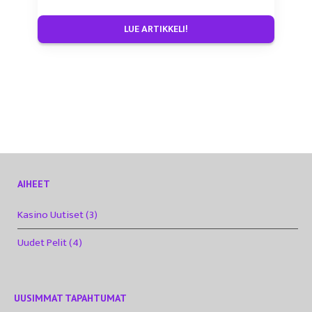
LUE ARTIKKELI!
AIHEET
Kasino Uutiset
(3)
Uudet Pelit
(4)
UUSIMMAT TAPAHTUMAT